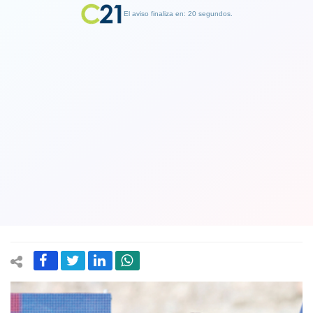
El aviso finaliza en: 19 segundos.
Finalizar Publicidad
Alentadora noticia: Chile mejora en
ránking de competitividad global en la
economía y vuelve a niveles previos al
estallido social
17 June 2025