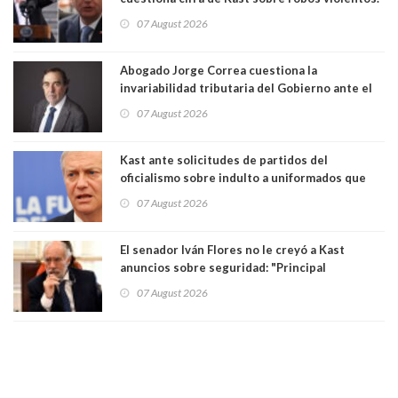
Gobierno le respondió
07 August 2026
Abogado Jorge Correa cuestiona la
invariabilidad tributaria del Gobierno ante el
Tribunal Constitucional: “Es contraria a la
07 August 2026
democracia” y "defendemos la alternancia en el
poder"
Kast ante solicitudes de partidos del
oficialismo sobre indulto a uniformados que
están presos: "Se van a analizar en su mérito"
07 August 2026
El senador Iván Flores no le creyó a Kast
anuncios sobre seguridad: "Principal
herramienta sigue sin urgencia clave para
07 August 2026
perseguir ruta del dinero y levantar secreto
bancario"