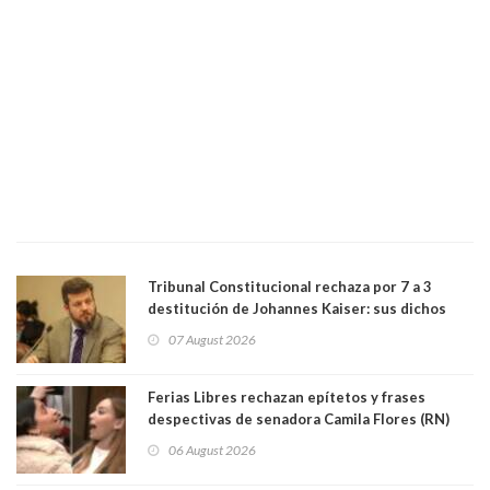
Tribunal Constitucional rechaza por 7 a 3
destitución de Johannes Kaiser: sus dichos
sobre el golpe de Estado ya no importan para la
07 August 2026
justicia constitucional porque no es diputado
Ferias Libres rechazan epítetos y frases
despectivas de senadora Camila Flores (RN)
para maltratar a senadora Campillai
06 August 2026