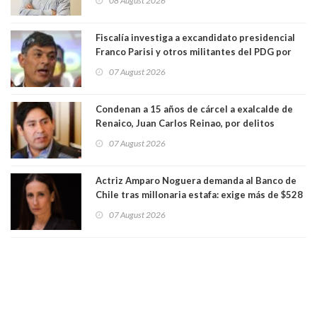
08 August 2026
Fiscalía investiga a excandidato presidencial
Franco Parisi y otros militantes del PDG por
presunto lavado de activos y fraude
07 August 2026
Condenan a 15 años de cárcel a exalcalde de
Renaico, Juan Carlos Reinao, por delitos
sexuales y aborto
07 August 2026
Actriz Amparo Noguera demanda al Banco de
Chile tras millonaria estafa: exige más de $528
millones
07 August 2026