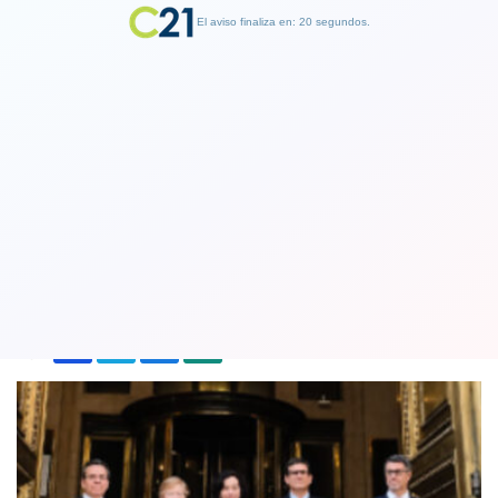
El aviso finaliza en: 19 segundos.
Finalizar Publicidad
Banco Central baja la tasa por primera
vez en siete meses y la deja en 4,75%
30 July 2025