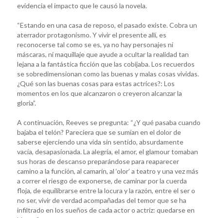
evidencia el impacto que le causó la novela.
“Estando en una casa de reposo, el pasado existe. Cobra un
aterrador protagonismo. Y vivir el presente allí, es
reconocerse tal como se es, ya no hay personajes ni
máscaras, ni maquillaje que ayude a ocultar la realidad tan
lejana a la fantástica ficción que las cobijaba. Los recuerdos
se sobredimensionan como las buenas y malas cosas vividas.
¿Qué son las buenas cosas para estas actrices?: Los
momentos en los que alcanzaron o creyeron alcanzar la
gloria”.
A continuación, Reeves se pregunta: “¿Y qué pasaba cuando
bajaba el telón? Pareciera que se sumían en el dolor de
saberse ejerciendo una vida sin sentido, absurdamente
vacía, desapasionada. La alegría, el amor, el glamour tomaban
sus horas de descanso preparándose para reaparecer
camino a la función, al camarín, al ‘olor’ a teatro y una vez más
a correr el riesgo de exponerse, de caminar por la cuerda
floja, de equilibrarse entre la locura y la razón, entre el ser o
no ser, vivir de verdad acompañadas del temor que se ha
infiltrado en los sueños de cada actor o actriz: quedarse en