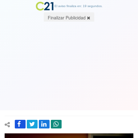
El aviso finaliza en: 18 segundos.
Finalizar Publicidad
Actrices chilenas: cuando se va el
glamour, pueden terminar sus días en
una casa de reposo
17 September 2017
Estremecedora realidad que el escritor Jorge Marchant Lazcano
describe en su nueva novela, “Desconfianza”