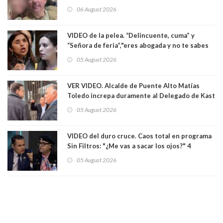
secuestró por una hora a 7 niños que jugaban
06 August 2026
al "ring raja". Se trata de Andrés Arrieta y la
empresa donde era gerente lo suspendió
VIDEO de la pelea. “Delincuente, cuma” y
“Señora de feria”,"eres abogada y no te sabes
las leyes": el feo y duro fuego cruzado entre
05 August 2026
senadoras Camila Flores y Fabiola Campillai en
el Senado
VER VIDEO. Alcalde de Puente Alto Matías
Toledo increpa duramente al Delegado de Kast
Germán Codina por crisis de seguridad. "El
05 August 2026
delegado nuevamente arrancando"
VIDEO del duro cruce. Caos total en programa
Sin Filtros: "¿Me vas a sacar los ojos?" 4
panelistas abandonan set por estar invitado
05 August 2026
excarabinero que dejó ciego a Gustavo Gatica:
Lo trataron de "carnicero Crespo"