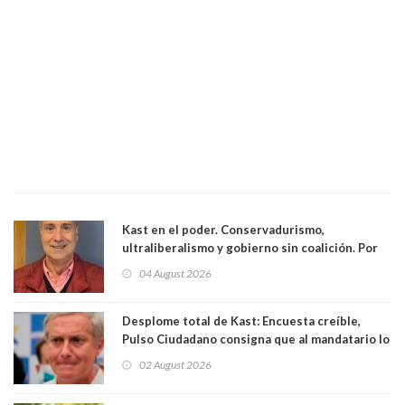
Kast en el poder. Conservadurismo,
ultraliberalismo y gobierno sin coalición. Por
Eduardo Saffirio S. Abogado
04 August 2026
Desplome total de Kast: Encuesta creíble,
Pulso Ciudadano consigna que al mandatario lo
aprueban apenas 25,6%, llegando casi a lo que
02 August 2026
sacó en primera vuelta. Rechazo es de 58.9% y
los jóvenes son los que más lo desaprueban: