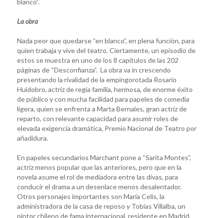
blanco”.
La obra
Nada peor que quedarse “en blanco”, en plena función, para
quien trabaja y vive del teatro. Ciertamente, un episodio de
estos se muestra en uno de los 8 capítulos de las 202
páginas de “Desconfianza”. La obra va in crescendo
presentando la rivalidad de la empingorotada Rosario
Huidobro, actriz de regia familia, hermosa, de enorme éxito
de público y con mucha facilidad para papeles de comedia
ligera, quien se enfrenta a Marta Bernales, gran actriz de
reparto, con relevante capacidad para asumir roles de
elevada exigencia dramática, Premio Nacional de Teatro por
añadidura.
En papeles secundarios Marchant pone a “Sarita Montes”,
actriz menos popular que las anteriores, pero que en la
novela asume el rol de mediadora entre las divas, para
conducir el drama a un desenlace menos desalentador.
Otros personajes importantes son María Celis, la
administradora de la casa de reposo y Tobías Villalba, un
pintor chileno de fama internacional, residente en Madrid,