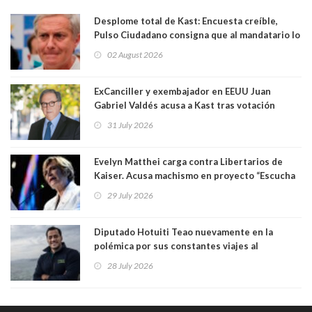
Desplome total de Kast: Encuesta creíble,
Pulso Ciudadano consigna que al mandatario lo
aprueban apenas 25,6%, llegando casi a lo que
02 August 2026
sacó en primera vuelta. Rechazo es de 58.9% y
los jóvenes son los que más lo desaprueban:
64.8%
ExCanciller y exembajador en EEUU Juan
Gabriel Valdés acusa a Kast tras votación
informal que deja en cuarto lugar a Bachelet:
31 July 2026
"Si hay una persona responsable es él"
Evelyn Matthei carga contra Libertarios de
Kaiser. Acusa machismo en proyecto “Escucha
su corazón” y arremete contra La Cofradía:
29 July 2026
"¿Cómo puede haber alguien tan enfermo del
mate?"
Diputado Hotuiti Teao nuevamente en la
polémica por sus constantes viajes al
extranjero. Usó semana distrital como
28 July 2026
vacaciones para irse a Londres y Paris por 18
días sin motivo ni justificación