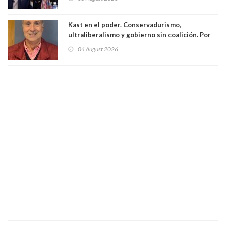
excarabinero que dejó ciego a Gustavo Gatica:
Lo trataron de "carnicero Crespo"
Kast en el poder. Conservadurismo,
ultraliberalismo y gobierno sin coalición. Por
Eduardo Saffirio S. Abogado
04 August 2026