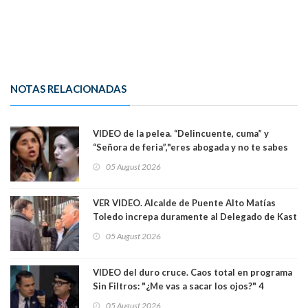
NOTAS RELACIONADAS
VIDEO de la pelea. “Delincuente, cuma” y
“Señora de feria”,"eres abogada y no te sabes
las leyes": el feo y duro fuego cruzado entre
05 August 2026
senadoras Camila Flores y Fabiola Campillai en
el Senado
VER VIDEO. Alcalde de Puente Alto Matías
Toledo increpa duramente al Delegado de Kast
Germán Codina por crisis de seguridad. "El
05 August 2026
delegado nuevamente arrancando"
VIDEO del duro cruce. Caos total en programa
Sin Filtros: "¿Me vas a sacar los ojos?" 4
panelistas abandonan set por estar invitado
05 August 2026