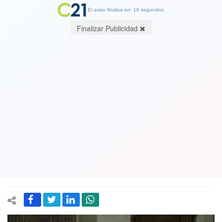
El aviso finaliza en: 19 segundos.
Finalizar Publicidad
Actuales parlamentarios no podrán
repostular y se "revuelve el naipe
electoral": Advierten que hay un
límite a la reelección y que norma rige
"en el acto"
28 May 2020