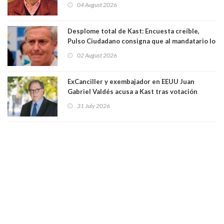
Eduardo Saffirio S. Abogado
04 August 2026
Desplome total de Kast: Encuesta creíble,
Pulso Ciudadano consigna que al mandatario lo
aprueban apenas 25,6%, llegando casi a lo que
02 August 2026
sacó en primera vuelta. Rechazo es de 58.9% y
los jóvenes son los que más lo desaprueban:
64.8%
ExCanciller y exembajador en EEUU Juan
Gabriel Valdés acusa a Kast tras votación
informal que deja en cuarto lugar a Bachelet:
31 July 2026
"Si hay una persona responsable es él"