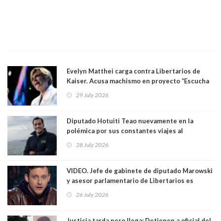
Evelyn Matthei carga contra Libertarios de
Kaiser. Acusa machismo en proyecto “Escucha
su corazón” y arremete contra La Cofradía:
29 July 2026
"¿Cómo puede haber alguien tan enfermo del
mate?"
Diputado Hotuiti Teao nuevamente en la
polémica por sus constantes viajes al
extranjero. Usó semana distrital como
28 July 2026
vacaciones para irse a Londres y Paris por 18
días sin motivo ni justificación
VIDEO. Jefe de gabinete de diputado Marowski
y asesor parlamentario de Libertarios es
grabado realizando bromas sobre niños TEA y
26 July 2026
comentarios sexuales sobre menores. Redes
sociales los criticaron duramente
Justicia tarda pero llega: Detienen a oficial del