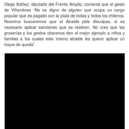
Diego Ibáñez, diputado del Frente Amplio, comenta que el gesto
de Viñambres “No es digno de alguien que ocupa un cargo
popular que es pagado con la plata de todas y todos los chilenos.
Nosotros buscaremos que el Alcalde pida disculpas, si es
necesario aplicar sanciones que se realicen. No creo que las
groserías y los gestos obscenos den el mejor ejemplo a niños y
familias a los cuales este mismo alcalde les quiere aplicar un
toque de queda”.