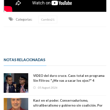
Categorias:
Cambio21
NOTAS RELACIONADAS
VIDEO del duro cruce. Caos total en programa
Sin Filtros: "¿Me vas a sacar los ojos?" 4
panelistas abandonan set por estar invitado
05 August 2026
excarabinero que dejó ciego a Gustavo Gatica:
Lo trataron de "carnicero Crespo"
Kast en el poder. Conservadurismo,
ultraliberalismo y gobierno sin coalición. Por