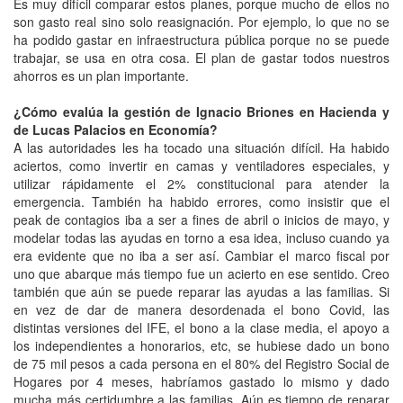
Es muy difícil comparar estos planes, porque mucho de ellos no
son gasto real sino solo reasignación. Por ejemplo, lo que no se
ha podido gastar en infraestructura pública porque no se puede
trabajar, se usa en otra cosa. El plan de gastar todos nuestros
ahorros es un plan importante.
¿Cómo evalúa la gestión de Ignacio Briones en Hacienda y
de Lucas Palacios en Economía?
A las autoridades les ha tocado una situación difícil. Ha habido
aciertos, como invertir en camas y ventiladores especiales, y
utilizar rápidamente el 2% constitucional para atender la
emergencia. También ha habido errores, como insistir que el
peak de contagios iba a ser a fines de abril o inicios de mayo, y
modelar todas las ayudas en torno a esa idea, incluso cuando ya
era evidente que no iba a ser así. Cambiar el marco fiscal por
uno que abarque más tiempo fue un acierto en ese sentido. Creo
también que aún se puede reparar las ayudas a las familias. Si
en vez de dar de manera desordenada el bono Covid, las
distintas versiones del IFE, el bono a la clase media, el apoyo a
los independientes a honorarios, etc, se hubiese dado un bono
de 75 mil pesos a cada persona en el 80% del Registro Social de
Hogares por 4 meses, habríamos gastado lo mismo y dado
mucha más certidumbre a las familias. Aún es tiempo de reparar