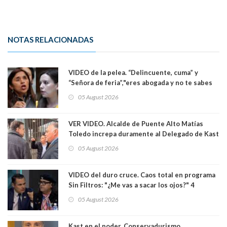
NOTAS RELACIONADAS
VIDEO de la pelea. “Delincuente, cuma” y
“Señora de feria”,"eres abogada y no te sabes
las leyes": el feo y duro fuego cruzado entre
05 August 2026
senadoras Camila Flores y Fabiola Campillai en
el Senado
VER VIDEO. Alcalde de Puente Alto Matías
Toledo increpa duramente al Delegado de Kast
Germán Codina por crisis de seguridad. "El
05 August 2026
delegado nuevamente arrancando"
VIDEO del duro cruce. Caos total en programa
Sin Filtros: "¿Me vas a sacar los ojos?" 4
panelistas abandonan set por estar invitado
05 August 2026
excarabinero que dejó ciego a Gustavo Gatica:
Lo trataron de "carnicero Crespo"
Kast en el poder. Conservadurismo,