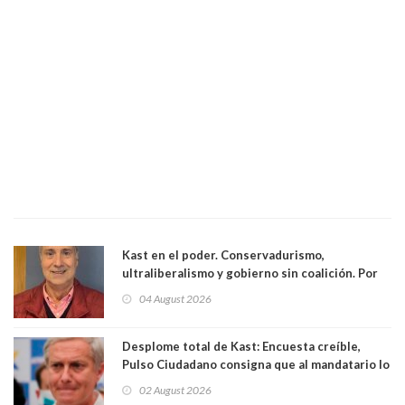
Kast en el poder. Conservadurismo,
ultraliberalismo y gobierno sin coalición. Por
Eduardo Saffirio S. Abogado
04 August 2026
Desplome total de Kast: Encuesta creíble,
Pulso Ciudadano consigna que al mandatario lo
aprueban apenas 25,6%, llegando casi a lo que
02 August 2026
sacó en primera vuelta. Rechazo es de 58.9% y