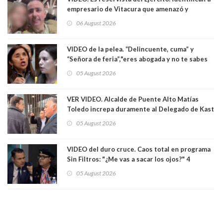
empresario de Vitacura que amenazó y
secuestró por una hora a 7 niños que jugaban
06 August 2026
al "ring raja". Se trata de Andrés Arrieta y la
empresa donde era gerente lo suspendió
VIDEO de la pelea. “Delincuente, cuma” y
“Señora de feria”,"eres abogada y no te sabes
las leyes": el feo y duro fuego cruzado entre
05 August 2026
senadoras Camila Flores y Fabiola Campillai en
el Senado
VER VIDEO. Alcalde de Puente Alto Matías
Toledo increpa duramente al Delegado de Kast
Germán Codina por crisis de seguridad. "El
05 August 2026
delegado nuevamente arrancando"
VIDEO del duro cruce. Caos total en programa
Sin Filtros: "¿Me vas a sacar los ojos?" 4
panelistas abandonan set por estar invitado
05 August 2026
excarabinero que dejó ciego a Gustavo Gatica:
Lo trataron de "carnicero Crespo"