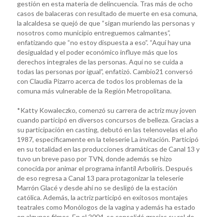
gestión en esta materia de delincuencia. Tras más de ocho
casos de balaceras con resultado de muerte en esa comuna,
la alcaldesa se quejó de que “sigan muriendo las personas y
nosotros como municipio entreguemos calmantes”,
enfatizando que “no estoy dispuesta a eso”. “Aquí hay una
desigualdad y el poder económico influye más que los
derechos integrales de las personas. Aquí no se cuida a
todas las personas por igual”, enfatizó. Cambio21 conversó
con Claudia Pizarro acerca de todos los problemas de la
comuna más vulnerable de la Región Metropolitana.
*Katty Kowaleczko, comenzó su carrera de actriz muy joven
cuando participó en diversos concursos de belleza. Gracias a
su participación en casting, debutó en las telenovelas el año
1987, específicamente en la teleserie La invitación. Participó
en su totalidad en las producciones dramáticas de Canal 13 y
tuvo un breve paso por TVN, donde además se hizo
conocida por animar el programa infantil Arboliris. Después
de eso regresa a Canal 13 para protagonizar la teleserie
Marrón Glacé y desde ahí no se desligó de la estación
católica. Además, la actriz participó en exitosos montajes
teatrales como Monólogos de la vagina y además ha estado
en algunos filmes. En el 2004, se consolidó gracias su rol de