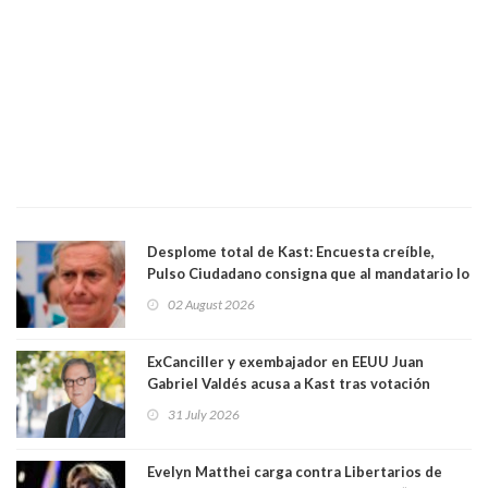
Desplome total de Kast: Encuesta creíble,
Pulso Ciudadano consigna que al mandatario lo
aprueban apenas 25,6%, llegando casi a lo que
02 August 2026
sacó en primera vuelta. Rechazo es de 58.9% y
los jóvenes son los que más lo desaprueban:
64.8%
ExCanciller y exembajador en EEUU Juan
Gabriel Valdés acusa a Kast tras votación
informal que deja en cuarto lugar a Bachelet:
31 July 2026
"Si hay una persona responsable es él"
Evelyn Matthei carga contra Libertarios de