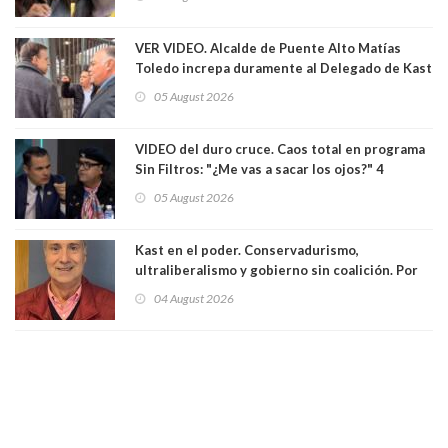
senadoras Camila Flores y Fabiola Campillai en
el Senado
VER VIDEO. Alcalde de Puente Alto Matías
Toledo increpa duramente al Delegado de Kast
Germán Codina por crisis de seguridad. "El
05 August 2026
delegado nuevamente arrancando"
VIDEO del duro cruce. Caos total en programa
Sin Filtros: "¿Me vas a sacar los ojos?" 4
panelistas abandonan set por estar invitado
05 August 2026
excarabinero que dejó ciego a Gustavo Gatica:
Lo trataron de "carnicero Crespo"
Kast en el poder. Conservadurismo,
ultraliberalismo y gobierno sin coalición. Por
Eduardo Saffirio S. Abogado
04 August 2026