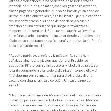
valiosa información que ha permitido descubrir cómo se
inflaban los sueldos, se manejaban los gastos reservados,
clases pagadas a generales que no se hacían y una serie de
ilícitos que han abierto los ojos a la Fiscalía. ¿No fue capaz de
resistir enfrentarse a su peso de conciencia o simple
creación de una atenuante que luego le favorezca al
momento de la sentencia? Lo que sea que haya llevado a
este funcionario a confesar e inculpar desde generales para
abajo, puso en el tapete una “cultura” generalizada de fraude
en la institución policial.
*Resulta patético, propio de la psiquiatría, como han
señalado algunos, la fijación que tiene el Presidente
Sebastián Piñera con su antecesora Michelle Bachelet. Se
levanta pensando n ella, todo el día gira en torno a ella y al
final duerme con su imagen fija, para al otro día volver a
sacarla con alguna crítica a colación. Un caso digno de
estudio.
*Han transcurrido más de 45 años desde el mayor genocidio
cometido por agentes del Estado en nuestro país. Muchos
de los que sobrevivieron, víctimas, victimarios, familias de
unos y otros, cómplices, encubridores y testigos, han ido