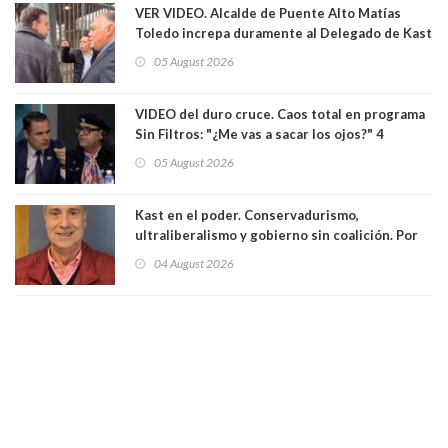
VER VIDEO. Alcalde de Puente Alto Matías
Toledo increpa duramente al Delegado de Kast
Germán Codina por crisis de seguridad. "El
05 August 2026
delegado nuevamente arrancando"
VIDEO del duro cruce. Caos total en programa
Sin Filtros: "¿Me vas a sacar los ojos?" 4
panelistas abandonan set por estar invitado
05 August 2026
excarabinero que dejó ciego a Gustavo Gatica:
Lo trataron de "carnicero Crespo"
Kast en el poder. Conservadurismo,
ultraliberalismo y gobierno sin coalición. Por
Eduardo Saffirio S. Abogado
04 August 2026