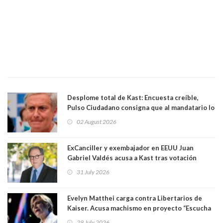
Desplome total de Kast: Encuesta creíble,
Pulso Ciudadano consigna que al mandatario lo
aprueban apenas 25,6%, llegando casi a lo que
02 August 2026
sacó en primera vuelta. Rechazo es de 58.9% y
los jóvenes son los que más lo desaprueban:
64.8%
ExCanciller y exembajador en EEUU Juan
Gabriel Valdés acusa a Kast tras votación
informal que deja en cuarto lugar a Bachelet:
31 July 2026
"Si hay una persona responsable es él"
Evelyn Matthei carga contra Libertarios de
Kaiser. Acusa machismo en proyecto “Escucha
su corazón” y arremete contra La Cofradía:
29 July 2026