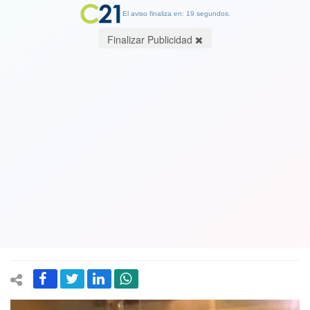
El aviso finaliza en: 19 segundos.
Finalizar Publicidad
Concejal RN repudia acción de su
hermano que lanzó bomba molotov en
actividad del alcalde de Recoleta
Daniel Jadue:“Sólo agradezco que no
hubo heridos o muertos"
01 March 2020