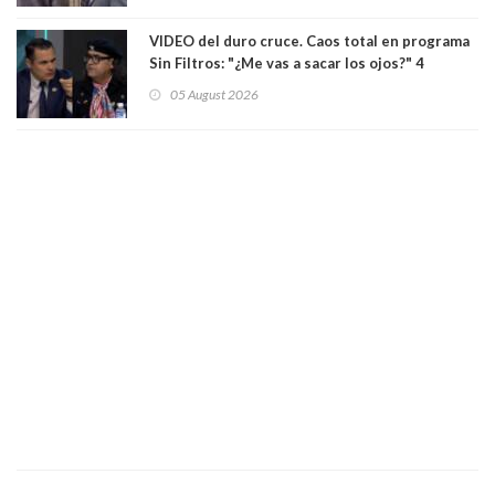
VIDEO del duro cruce. Caos total en programa
Sin Filtros: "¿Me vas a sacar los ojos?" 4
panelistas abandonan set por estar invitado
05 August 2026
excarabinero que dejó ciego a Gustavo Gatica:
Lo trataron de "carnicero Crespo"