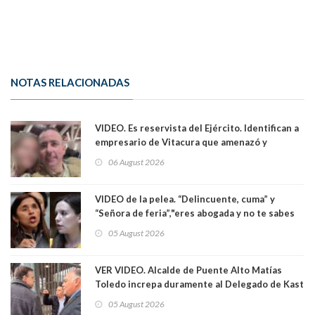
NOTAS RELACIONADAS
VIDEO. Es reservista del Ejército. Identifican a
empresario de Vitacura que amenazó y
secuestró por una hora a 7 niños que jugaban
06 August 2026
al "ring raja". Se trata de Andrés Arrieta y la
empresa donde era gerente lo suspendió
VIDEO de la pelea. “Delincuente, cuma” y
“Señora de feria”,"eres abogada y no te sabes
las leyes": el feo y duro fuego cruzado entre
05 August 2026
senadoras Camila Flores y Fabiola Campillai en
el Senado
VER VIDEO. Alcalde de Puente Alto Matías
Toledo increpa duramente al Delegado de Kast
Germán Codina por crisis de seguridad. "El
05 August 2026
delegado nuevamente arrancando"