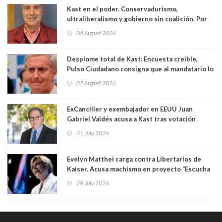
Kast en el poder. Conservadurismo,
ultraliberalismo y gobierno sin coalición. Por
Eduardo Saffirio S. Abogado
04 August 2026
Desplome total de Kast: Encuesta creíble,
Pulso Ciudadano consigna que al mandatario lo
aprueban apenas 25,6%, llegando casi a lo que
02 August 2026
sacó en primera vuelta. Rechazo es de 58.9% y
los jóvenes son los que más lo desaprueban:
64.8%
ExCanciller y exembajador en EEUU Juan
Gabriel Valdés acusa a Kast tras votación
informal que deja en cuarto lugar a Bachelet:
31 July 2026
"Si hay una persona responsable es él"
Evelyn Matthei carga contra Libertarios de
Kaiser. Acusa machismo en proyecto “Escucha
su corazón” y arremete contra La Cofradía:
29 July 2026
"¿Cómo puede haber alguien tan enfermo del
mate?"