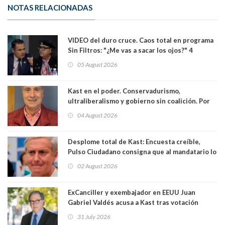
NOTAS RELACIONADAS
VIDEO del duro cruce. Caos total en programa
Sin Filtros: "¿Me vas a sacar los ojos?" 4
panelistas abandonan set por estar invitado
05 August 2026
excarabinero que dejó ciego a Gustavo Gatica:
Lo trataron de "carnicero Crespo"
Kast en el poder. Conservadurismo,
ultraliberalismo y gobierno sin coalición. Por
Eduardo Saffirio S. Abogado
04 August 2026
Desplome total de Kast: Encuesta creíble,
Pulso Ciudadano consigna que al mandatario lo
aprueban apenas 25,6%, llegando casi a lo que
02 August 2026
sacó en primera vuelta. Rechazo es de 58.9% y
los jóvenes son los que más lo desaprueban:
64.8%
ExCanciller y exembajador en EEUU Juan
Gabriel Valdés acusa a Kast tras votación
informal que deja en cuarto lugar a Bachelet:
31 July 2026
"Si hay una persona responsable es él"