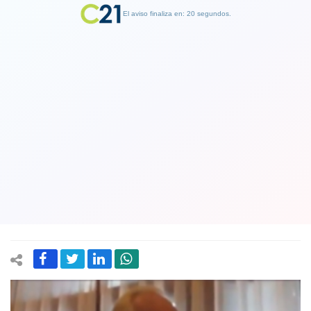
El aviso finaliza en: 19 segundos.
Finalizar Publicidad
Condenado por graves violaciones a
derechos humanos trató de
“comunistas y vendidos” a los jueces
de la Corte Suprema
15 March 2019