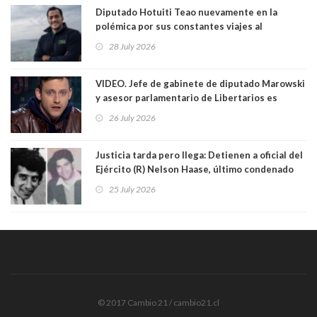
Diputado Hotuiti Teao nuevamente en la
polémica por sus constantes viajes al
extranjero. Usó semana distrital como
28 July 2026
vacaciones para irse a Londres y Paris por 18
días sin motivo ni justificación
VIDEO. Jefe de gabinete de diputado Marowski
y asesor parlamentario de Libertarios es
grabado realizando bromas sobre niños TEA y
26 July 2026
comentarios sexuales sobre menores. Redes
sociales los criticaron duramente
Justicia tarda pero llega: Detienen a oficial del
Ejército (R) Nelson Haase, último condenado
por crímenes de Víctor Jara y director de
25 July 2026
Prisiones Littré Quiroga. Ambos fueron
asesinados en exEstadio Chile con cuarenta
balazos. Quién es este criminal de lesa
humanidad
© 2017 Cambio 21 / cambio21.cl