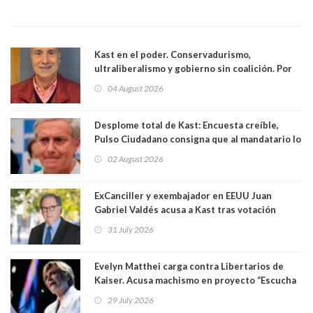
Kast en el poder. Conservadurismo,
ultraliberalismo y gobierno sin coalición. Por
Eduardo Saffirio S. Abogado
04 August 2026
Desplome total de Kast: Encuesta creíble,
Pulso Ciudadano consigna que al mandatario lo
aprueban apenas 25,6%, llegando casi a lo que
02 August 2026
sacó en primera vuelta. Rechazo es de 58.9% y
los jóvenes son los que más lo desaprueban:
64.8%
ExCanciller y exembajador en EEUU Juan
Gabriel Valdés acusa a Kast tras votación
informal que deja en cuarto lugar a Bachelet:
31 July 2026
"Si hay una persona responsable es él"
Evelyn Matthei carga contra Libertarios de
Kaiser. Acusa machismo en proyecto “Escucha
su corazón” y arremete contra La Cofradía:
29 July 2026
"¿Cómo puede haber alguien tan enfermo del