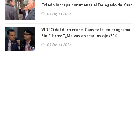
Toledo increpa duramente al Delegado de Kast
Germán Codina por crisis de seguridad. "El
05 August 2026
delegado nuevamente arrancando"
VIDEO del duro cruce. Caos total en programa
Sin Filtros: "¿Me vas a sacar los ojos?" 4
panelistas abandonan set por estar invitado
05 August 2026
excarabinero que dejó ciego a Gustavo Gatica:
Lo trataron de "carnicero Crespo"