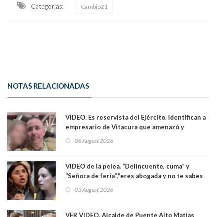
Categorias:
Cambio21
NOTAS RELACIONADAS
VIDEO. Es reservista del Ejército. Identifican a
empresario de Vitacura que amenazó y
secuestró por una hora a 7 niños que jugaban
06 August 2026
al "ring raja". Se trata de Andrés Arrieta y la
empresa donde era gerente lo suspendió
VIDEO de la pelea. “Delincuente, cuma” y
“Señora de feria”,"eres abogada y no te sabes
las leyes": el feo y duro fuego cruzado entre
05 August 2026
senadoras Camila Flores y Fabiola Campillai en
el Senado
VER VIDEO. Alcalde de Puente Alto Matías