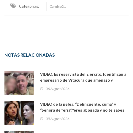
Categorias:
Cambio21
NOTAS RELACIONADAS
VIDEO. Es reservista del Ejército. Identifican a
empresario de Vitacura que amenazó y
secuestró por una hora a 7 niños que jugaban
06 August 2026
al "ring raja". Se trata de Andrés Arrieta y la
empresa donde era gerente lo suspendió
VIDEO de la pelea. “Delincuente, cuma” y
“Señora de feria”,"eres abogada y no te sabes
las leyes": el feo y duro fuego cruzado entre
05 August 2026
senadoras Camila Flores y Fabiola Campillai en
el Senado