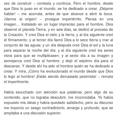
vez de construir – contesta y continúa. Pero el hombre, desde
que Dios lo puso en el mundo, se ha dedicado a crear. ¡Déjame
hablar! – me acorrala, antes de que alcance a abrir la boca.
¡Vamos al origen! – prosigue impertérrito. Piensa en una
imagen… Instalado en un lugar impreciso para el hombre, Dios
observó el planeta Tierra, y en seis días, se dedicó al proceso de
la Creación. Y creó Dios el cielo y la tierra; y al día siguiente creó
el firmamento; y al tercer día llamó Dios a lo seco tierra y mar al
conjunto de las aguas; y un día después creó Dios el sol y la luna
para separar la noche del día; y al día siguiente creó los seres
vivos para que se multiplicasen; y al sexto día a su imagen y
semejanza creó Dios al hombre; y dejó el séptimo día para el
descanso. Y desde ahí ha sido el hombre quién se ha dedicado a
crear. Y mira, ¡Cómo ha evolucionado el mundo desde que Dios
lo legó al hombre! ¡Estás siendo demasiado pesimista! – remata
el impertinente.
Había escuchado con atención sus palabras, pero algo de su
contenido, que no lograba descubrir, me incomodaba. Yo había
expuesto mis ideas y había quedado satisfecho, pero su discurso
me imponía un sesgo contradictorio, amargo y profundo, que se
ampliaba a una discusión superior.