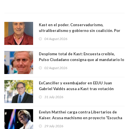
Kast en el poder. Conservadurismo,
ultraliberalismo y gobierno sin coalición. Por
Eduardo Saffirio S. Abogado
04 August 2026
Desplome total de Kast: Encuesta creíble,
Pulso Ciudadano consigna que al mandatario lo
aprueban apenas 25,6%, llegando casi a lo que
02 August 2026
sacó en primera vuelta. Rechazo es de 58.9% y
los jóvenes son los que más lo desaprueban:
64.8%
ExCanciller y exembajador en EEUU Juan
Gabriel Valdés acusa a Kast tras votación
informal que deja en cuarto lugar a Bachelet:
31 July 2026
"Si hay una persona responsable es él"
Evelyn Matthei carga contra Libertarios de
Kaiser. Acusa machismo en proyecto “Escucha
su corazón” y arremete contra La Cofradía:
29 July 2026