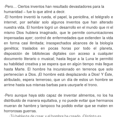
-Pero… Ciertos inventos han resultado devastadores para la
humanidad – fue lo que atiné a decir.
-El hombre inventó la rueda, el papel, la penicilina, el telégrafo e
internet, por señalar solo algunos inventos que han alterado
nuestra vida. El hombre logró un desarrollo en el mundo que ni el
mismo Dios hubiera imaginado, que le permite comunicaciones
impensadas ayer; control de enfermedades que extienden la vida
en forma casi ilimitada; insospechados alcances de la biología
genética; traslados en pocas horas por todo el planeta,
disposición de bibliotecas digitales con acceso a cualquier
documento literario o musical; hasta llegar a la Luna le permitió
su habilidad creativa y se espera que en algún tiempo más llegue
hasta Marte. El hombre ha incursionado en terrenos que solo
pertenecían a Dios. ¡El hombre está desplazando a Dios! Y Éste,
atribulado, espera temeroso, que un día de estos un hombre se
arrime hasta sus mismas barbas para usurparle el trono.
-Pero aunque haya sido capaz de inventar alimentos, no los ha
distribuido de manera equitativa, y no puede evitar que hermanos
mueran de hambre y tampoco ha podido evitar que se maten en
horrorosas guerras.
-Tú hablaste de crear, y el hombre ha creado. ¡Distinto es