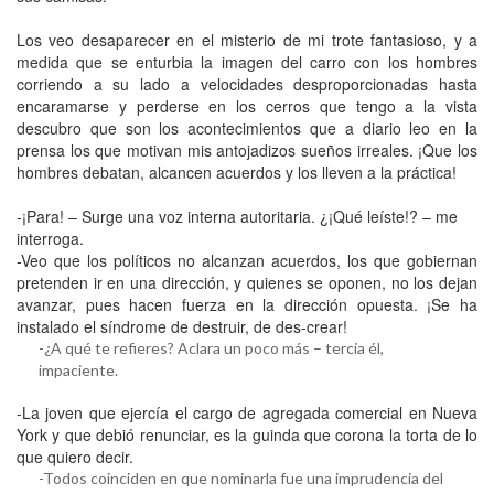
Los veo desaparecer en el misterio de mi trote fantasioso, y a
medida que se enturbia la imagen del carro con los hombres
corriendo a su lado a velocidades desproporcionadas hasta
encaramarse y perderse en los cerros que tengo a la vista
descubro que son los acontecimientos que a diario leo en la
prensa los que motivan mis antojadizos sueños irreales. ¡Que los
hombres debatan, alcancen acuerdos y los lleven a la práctica!
-¡Para! – Surge una voz interna autoritaria. ¿¡Qué leíste!? – me
interroga.
-Veo que los políticos no alcanzan acuerdos, los que gobiernan
pretenden ir en una dirección, y quienes se oponen, no los dejan
avanzar, pues hacen fuerza en la dirección opuesta. ¡Se ha
instalado el síndrome de destruir, de des-crear!
-¿A qué te refieres? Aclara un poco más – tercia él,
impaciente.
-La joven que ejercía el cargo de agregada comercial en Nueva
York y que debió renunciar, es la guinda que corona la torta de lo
que quiero decir.
-Todos coinciden en que nominarla fue una imprudencia del