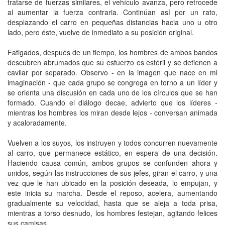
tratarse de fuerzas similares, el vehículo avanza, pero retrocede
al aumentar la fuerza contraria. Continúan así por un rato,
desplazando el carro en pequeñas distancias hacia uno u otro
lado, pero éste, vuelve de inmediato a su posición original.
Fatigados, después de un tiempo, los hombres de ambos bandos
descubren abrumados que su esfuerzo es estéril y se detienen a
cavilar por separado. Observo - en la imagen que nace en mi
imaginación - que cada grupo se congrega en torno a un líder y
se orienta una discusión en cada uno de los círculos que se han
formado. Cuando el diálogo decae, advierto que los líderes -
mientras los hombres los miran desde lejos - conversan animada
y acaloradamente.
Vuelven a los suyos, los instruyen y todos concurren nuevamente
al carro, que permanece estático, en espera de una decisión.
Haciendo causa común, ambos grupos se confunden ahora y
unidos, según las instrucciones de sus jefes, giran el carro, y una
vez que le han ubicado en la posición deseada, lo empujan, y
este inicia su marcha. Desde el reposo, acelera, aumentando
gradualmente su velocidad, hasta que se aleja a toda prisa,
mientras a torso desnudo, los hombres festejan, agitando felices
sus camisas.