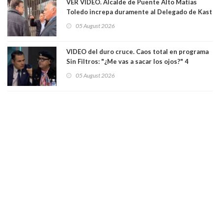
VER VIDEO. Alcalde de Puente Alto Matías
Toledo increpa duramente al Delegado de Kast
Germán Codina por crisis de seguridad. "El
05 August 2026
delegado nuevamente arrancando"
VIDEO del duro cruce. Caos total en programa
Sin Filtros: "¿Me vas a sacar los ojos?" 4
panelistas abandonan set por estar invitado
05 August 2026
excarabinero que dejó ciego a Gustavo Gatica:
Lo trataron de "carnicero Crespo"