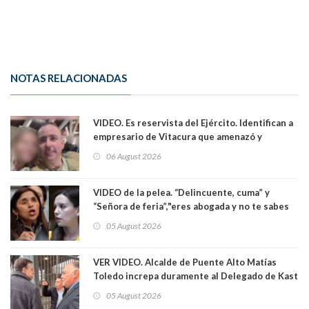
NOTAS RELACIONADAS
VIDEO. Es reservista del Ejército. Identifican a
empresario de Vitacura que amenazó y
secuestró por una hora a 7 niños que jugaban
06 August 2026
al "ring raja". Se trata de Andrés Arrieta y la
empresa donde era gerente lo suspendió
VIDEO de la pelea. “Delincuente, cuma” y
“Señora de feria”,"eres abogada y no te sabes
las leyes": el feo y duro fuego cruzado entre
05 August 2026
senadoras Camila Flores y Fabiola Campillai en
el Senado
VER VIDEO. Alcalde de Puente Alto Matías
Toledo increpa duramente al Delegado de Kast
Germán Codina por crisis de seguridad. "El
05 August 2026
delegado nuevamente arrancando"