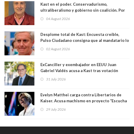
Kast en el poder. Conservadurismo,
ultraliberalismo y gobierno sin coalición. Por
Eduardo Saffirio S. Abogado
04 August 2026
Desplome total de Kast: Encuesta creíble,
Pulso Ciudadano consigna que al mandatario lo
aprueban apenas 25,6%, llegando casi a lo que
02 August 2026
sacó en primera vuelta. Rechazo es de 58.9% y
los jóvenes son los que más lo desaprueban:
64.8%
ExCanciller y exembajador en EEUU Juan
Gabriel Valdés acusa a Kast tras votación
informal que deja en cuarto lugar a Bachelet:
31 July 2026
"Si hay una persona responsable es él"
Evelyn Matthei carga contra Libertarios de
Kaiser. Acusa machismo en proyecto “Escucha
su corazón” y arremete contra La Cofradía:
29 July 2026
"¿Cómo puede haber alguien tan enfermo del
mate?"