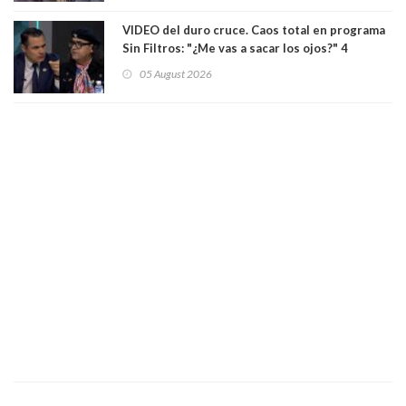
VIDEO del duro cruce. Caos total en programa
Sin Filtros: "¿Me vas a sacar los ojos?" 4
panelistas abandonan set por estar invitado
05 August 2026
excarabinero que dejó ciego a Gustavo Gatica:
Lo trataron de "carnicero Crespo"