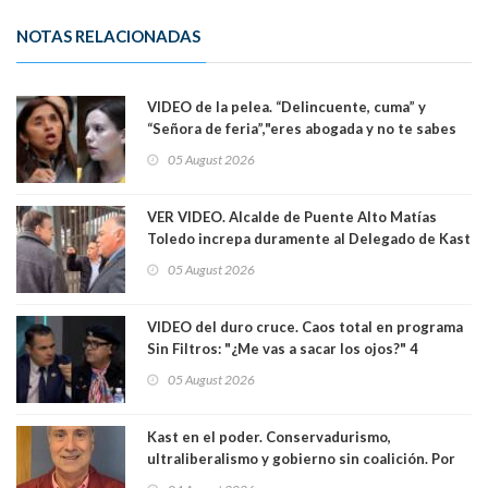
NOTAS RELACIONADAS
VIDEO de la pelea. “Delincuente, cuma” y
“Señora de feria”,"eres abogada y no te sabes
las leyes": el feo y duro fuego cruzado entre
05 August 2026
senadoras Camila Flores y Fabiola Campillai en
el Senado
VER VIDEO. Alcalde de Puente Alto Matías
Toledo increpa duramente al Delegado de Kast
Germán Codina por crisis de seguridad. "El
05 August 2026
delegado nuevamente arrancando"
VIDEO del duro cruce. Caos total en programa
Sin Filtros: "¿Me vas a sacar los ojos?" 4
panelistas abandonan set por estar invitado
05 August 2026
excarabinero que dejó ciego a Gustavo Gatica:
Lo trataron de "carnicero Crespo"
Kast en el poder. Conservadurismo,
ultraliberalismo y gobierno sin coalición. Por
Eduardo Saffirio S. Abogado