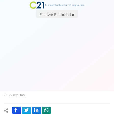
El aviso finaliza en: 19 segundos.
Finalizar Publicidad
Cura Felipe Berríos habla de todo en
Cambio21: Piñera, nueva Constitución,
pobreza, presos de la revuelta y
Karadima: "No basta con que se haya
muerto, no morirá todo el daño que le
hizo a mucha gente"
29 July 2021