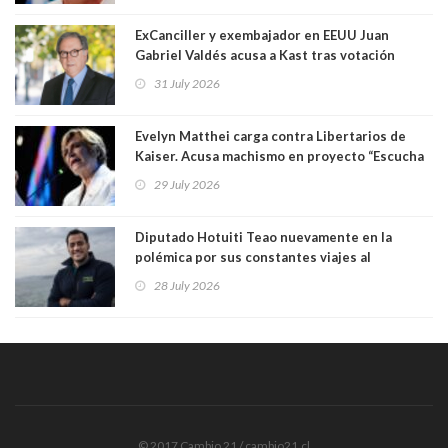
los jóvenes son los que más lo desaprueban:
64.8%
ExCanciller y exembajador en EEUU Juan
Gabriel Valdés acusa a Kast tras votación
informal que deja en cuarto lugar a Bachelet:
31 July 2026
"Si hay una persona responsable es él"
Evelyn Matthei carga contra Libertarios de
Kaiser. Acusa machismo en proyecto “Escucha
su corazón” y arremete contra La Cofradía:
29 July 2026
"¿Cómo puede haber alguien tan enfermo del
mate?"
Diputado Hotuiti Teao nuevamente en la
polémica por sus constantes viajes al
extranjero. Usó semana distrital como
28 July 2026
vacaciones para irse a Londres y Paris por 18
días sin motivo ni justificación
© 2017 Cambio 21 / cambio21.cl