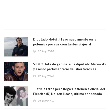
Diputado Hotuiti Teao nuevamente en la
polémica por sus constantes viajes al
extranjero. Usó semana distrital como
28 July 2026
vacaciones para irse a Londres y Paris por 18
días sin motivo ni justificación
VIDEO. Jefe de gabinete de diputado Marowski
y asesor parlamentario de Libertarios es
grabado realizando bromas sobre niños TEA y
26 July 2026
comentarios sexuales sobre menores. Redes
sociales los criticaron duramente
Justicia tarda pero llega: Detienen a oficial del
Ejército (R) Nelson Haase, último condenado
por crímenes de Víctor Jara y director de
25 July 2026
Prisiones Littré Quiroga. Ambos fueron
asesinados en exEstadio Chile con cuarenta