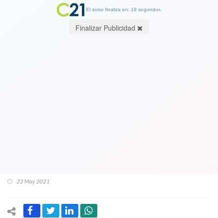
El aviso finaliza en: 19 segundos.
Finalizar Publicidad
Daniel Stingo el Constituyente más
votado a Cambio21:"En la universidad
veía a Jaime Guzmán, hoy
cambiaremos esa Constitución de los
amigos de Pinochet" y "hemos estado
aguantando a que se vaya Piñera"
22 May 2021