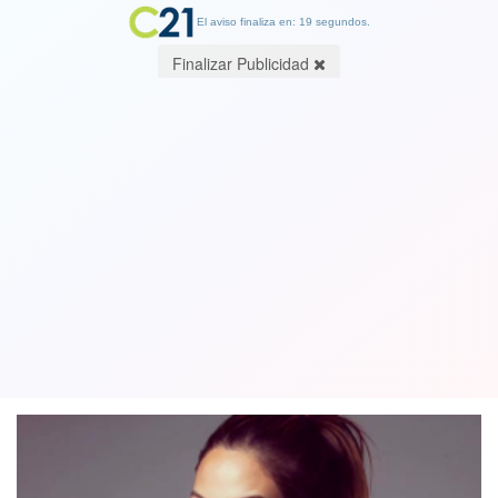
El aviso finaliza en: 18 segundos.
Finalizar Publicidad
Daniela Palavecino, actriz a Cambio21
“Me he visto expuesta al acoso y
bullying cibernético”
05 October 2019