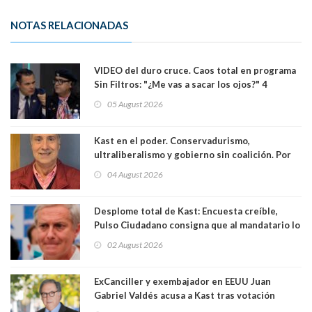
NOTAS RELACIONADAS
VIDEO del duro cruce. Caos total en programa
Sin Filtros: "¿Me vas a sacar los ojos?" 4
panelistas abandonan set por estar invitado
05 August 2026
excarabinero que dejó ciego a Gustavo Gatica:
Lo trataron de "carnicero Crespo"
Kast en el poder. Conservadurismo,
ultraliberalismo y gobierno sin coalición. Por
Eduardo Saffirio S. Abogado
04 August 2026
Desplome total de Kast: Encuesta creíble,
Pulso Ciudadano consigna que al mandatario lo
aprueban apenas 25,6%, llegando casi a lo que
02 August 2026
sacó en primera vuelta. Rechazo es de 58.9% y
los jóvenes son los que más lo desaprueban:
64.8%
ExCanciller y exembajador en EEUU Juan
Gabriel Valdés acusa a Kast tras votación
informal que deja en cuarto lugar a Bachelet: