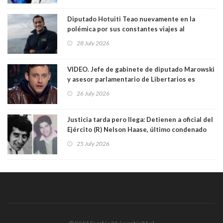
mate?"
Diputado Hotuiti Teao nuevamente en la
polémica por sus constantes viajes al
extranjero. Usó semana distrital como
28 July 2026
vacaciones para irse a Londres y Paris por 18
días sin motivo ni justificación
VIDEO. Jefe de gabinete de diputado Marowski
y asesor parlamentario de Libertarios es
grabado realizando bromas sobre niños TEA y
26 July 2026
comentarios sexuales sobre menores. Redes
sociales los criticaron duramente
Justicia tarda pero llega: Detienen a oficial del
Ejército (R) Nelson Haase, último condenado
por crímenes de Víctor Jara y director de
25 July 2026
Prisiones Littré Quiroga. Ambos fueron
asesinados en exEstadio Chile con cuarenta
balazos. Quién es este criminal de lesa
humanidad