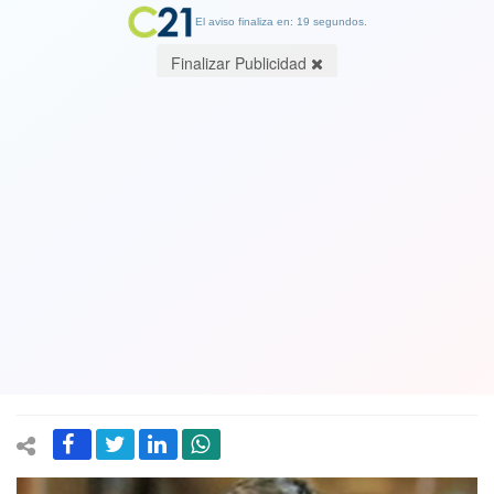
El aviso finaliza en: 19 segundos.
Finalizar Publicidad
Diputado Joaquín Lavín (exUDI) es el
parlamentario que registra la peor
asistencia de la Cámara. Y lidera los
retrasos, permisos sin goce de sueldo
y ausencia total en comisiones
25 June 2025