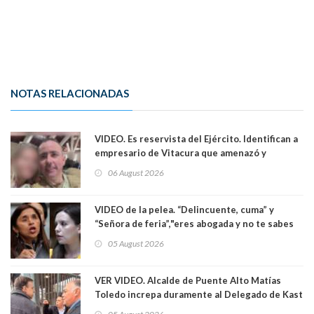
NOTAS RELACIONADAS
VIDEO. Es reservista del Ejército. Identifican a
empresario de Vitacura que amenazó y
secuestró por una hora a 7 niños que jugaban
06 August 2026
al "ring raja". Se trata de Andrés Arrieta y la
empresa donde era gerente lo suspendió
VIDEO de la pelea. “Delincuente, cuma” y
“Señora de feria”,"eres abogada y no te sabes
las leyes": el feo y duro fuego cruzado entre
05 August 2026
senadoras Camila Flores y Fabiola Campillai en
el Senado
VER VIDEO. Alcalde de Puente Alto Matías
Toledo increpa duramente al Delegado de Kast
Germán Codina por crisis de seguridad. "El