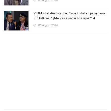
05 August 2026
delegado nuevamente arrancando"
VIDEO del duro cruce. Caos total en programa
Sin Filtros: "¿Me vas a sacar los ojos?" 4
panelistas abandonan set por estar invitado
05 August 2026
excarabinero que dejó ciego a Gustavo Gatica:
Lo trataron de "carnicero Crespo"