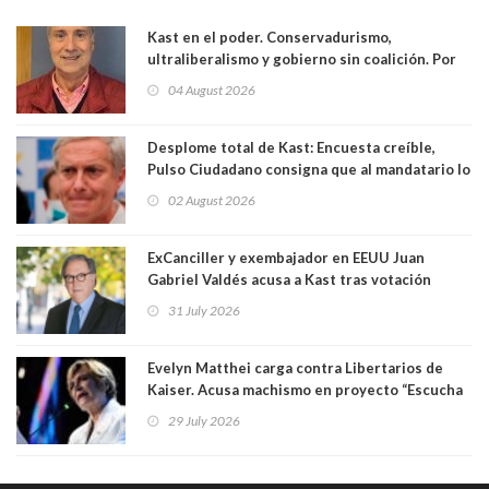
Kast en el poder. Conservadurismo,
ultraliberalismo y gobierno sin coalición. Por
Eduardo Saffirio S. Abogado
04 August 2026
Desplome total de Kast: Encuesta creíble,
Pulso Ciudadano consigna que al mandatario lo
aprueban apenas 25,6%, llegando casi a lo que
02 August 2026
sacó en primera vuelta. Rechazo es de 58.9% y
los jóvenes son los que más lo desaprueban:
64.8%
ExCanciller y exembajador en EEUU Juan
Gabriel Valdés acusa a Kast tras votación
informal que deja en cuarto lugar a Bachelet:
31 July 2026
"Si hay una persona responsable es él"
Evelyn Matthei carga contra Libertarios de
Kaiser. Acusa machismo en proyecto “Escucha
su corazón” y arremete contra La Cofradía:
29 July 2026
"¿Cómo puede haber alguien tan enfermo del
mate?"