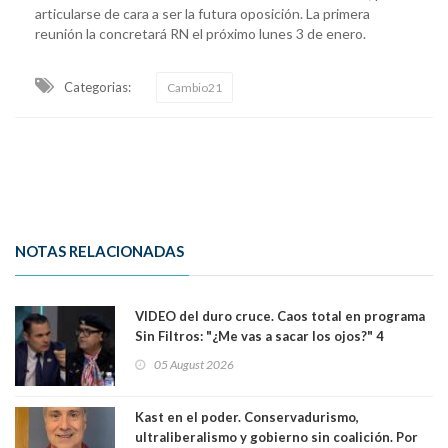
articularse de cara a ser la futura oposición. La primera
reunión la concretará RN el próximo lunes 3 de enero.
Categorias:
Cambio21
NOTAS RELACIONADAS
VIDEO del duro cruce. Caos total en programa
Sin Filtros: "¿Me vas a sacar los ojos?" 4
panelistas abandonan set por estar invitado
05 August 2026
excarabinero que dejó ciego a Gustavo Gatica:
Lo trataron de "carnicero Crespo"
Kast en el poder. Conservadurismo,
ultraliberalismo y gobierno sin coalición. Por