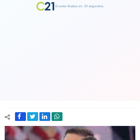
El aviso finaliza en: 19 segundos.
Finalizar Publicidad
Dirigentes de la derecha proponen
que Presidente electo se reúna con
ellos antes de nombrar su primer
gabinete
02 January 2022