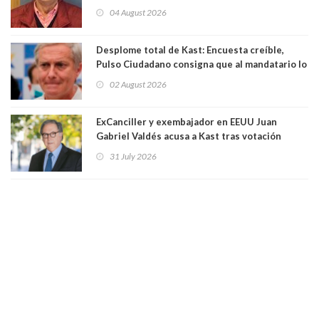
Eduardo Saffirio S. Abogado
04 August 2026
Desplome total de Kast: Encuesta creíble,
Pulso Ciudadano consigna que al mandatario lo
aprueban apenas 25,6%, llegando casi a lo que
02 August 2026
sacó en primera vuelta. Rechazo es de 58.9% y
los jóvenes son los que más lo desaprueban:
64.8%
ExCanciller y exembajador en EEUU Juan
Gabriel Valdés acusa a Kast tras votación
informal que deja en cuarto lugar a Bachelet:
31 July 2026
"Si hay una persona responsable es él"