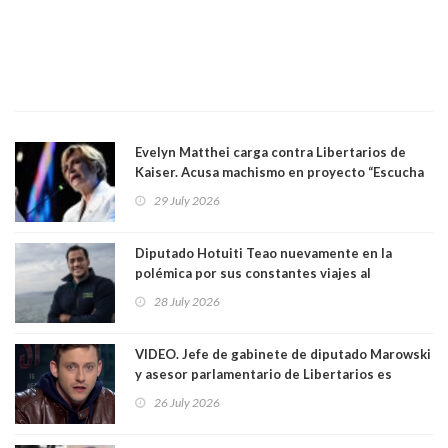
Evelyn Matthei carga contra Libertarios de
Kaiser. Acusa machismo en proyecto “Escucha
su corazón” y arremete contra La Cofradía:
29 July 2026
"¿Cómo puede haber alguien tan enfermo del
mate?"
Diputado Hotuiti Teao nuevamente en la
polémica por sus constantes viajes al
extranjero. Usó semana distrital como
28 July 2026
vacaciones para irse a Londres y Paris por 18
días sin motivo ni justificación
VIDEO. Jefe de gabinete de diputado Marowski
y asesor parlamentario de Libertarios es
grabado realizando bromas sobre niños TEA y
26 July 2026
comentarios sexuales sobre menores. Redes
sociales los criticaron duramente