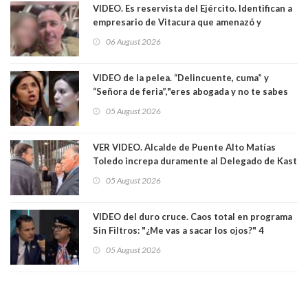
VIDEO. Es reservista del Ejército. Identifican a
empresario de Vitacura que amenazó y
secuestró por una hora a 7 niños que jugaban
06 August 2026
al "ring raja". Se trata de Andrés Arrieta y la
empresa donde era gerente lo suspendió
VIDEO de la pelea. “Delincuente, cuma” y
“Señora de feria”,"eres abogada y no te sabes
las leyes": el feo y duro fuego cruzado entre
05 August 2026
senadoras Camila Flores y Fabiola Campillai en
el Senado
VER VIDEO. Alcalde de Puente Alto Matías
Toledo increpa duramente al Delegado de Kast
Germán Codina por crisis de seguridad. "El
05 August 2026
delegado nuevamente arrancando"
VIDEO del duro cruce. Caos total en programa
Sin Filtros: "¿Me vas a sacar los ojos?" 4
panelistas abandonan set por estar invitado
05 August 2026
excarabinero que dejó ciego a Gustavo Gatica:
Lo trataron de "carnicero Crespo"