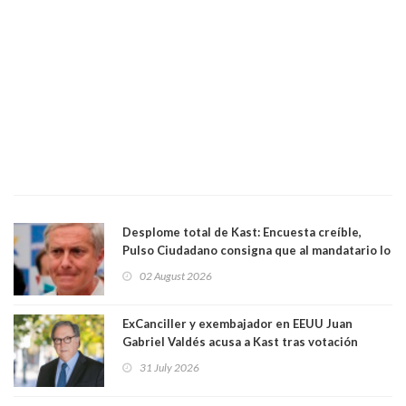
Desplome total de Kast: Encuesta creíble,
Pulso Ciudadano consigna que al mandatario lo
aprueban apenas 25,6%, llegando casi a lo que
02 August 2026
sacó en primera vuelta. Rechazo es de 58.9% y
los jóvenes son los que más lo desaprueban:
64.8%
ExCanciller y exembajador en EEUU Juan
Gabriel Valdés acusa a Kast tras votación
informal que deja en cuarto lugar a Bachelet:
31 July 2026
"Si hay una persona responsable es él"