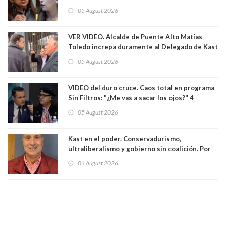
las leyes": el feo y duro fuego cruzado entre
05 August 2026
senadoras Camila Flores y Fabiola Campillai en
el Senado
VER VIDEO. Alcalde de Puente Alto Matías
Toledo increpa duramente al Delegado de Kast
Germán Codina por crisis de seguridad. "El
05 August 2026
delegado nuevamente arrancando"
VIDEO del duro cruce. Caos total en programa
Sin Filtros: "¿Me vas a sacar los ojos?" 4
panelistas abandonan set por estar invitado
05 August 2026
excarabinero que dejó ciego a Gustavo Gatica:
Lo trataron de "carnicero Crespo"
Kast en el poder. Conservadurismo,
ultraliberalismo y gobierno sin coalición. Por
Eduardo Saffirio S. Abogado
04 August 2026