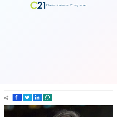
El aviso finaliza en: 19 segundos.
Finalizar Publicidad
Discusión sobre aborto legal: Camila
Vallejo saca en cara a parlamentarios
que se opusieron a ley de divorcio y
terminaron divorciándose
03 June 2024