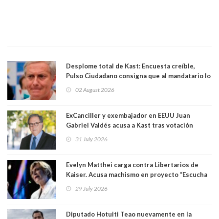
Desplome total de Kast: Encuesta creíble,
Pulso Ciudadano consigna que al mandatario lo
aprueban apenas 25,6%, llegando casi a lo que
02 August 2026
sacó en primera vuelta. Rechazo es de 58.9% y
los jóvenes son los que más lo desaprueban:
64.8%
ExCanciller y exembajador en EEUU Juan
Gabriel Valdés acusa a Kast tras votación
informal que deja en cuarto lugar a Bachelet:
31 July 2026
"Si hay una persona responsable es él"
Evelyn Matthei carga contra Libertarios de
Kaiser. Acusa machismo en proyecto “Escucha
su corazón” y arremete contra La Cofradía:
29 July 2026
"¿Cómo puede haber alguien tan enfermo del
mate?"
Diputado Hotuiti Teao nuevamente en la