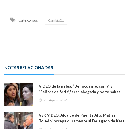
Categorias:
Cambio21
NOTAS RELACIONADAS
VIDEO de la pelea. “Delincuente, cuma” y
“Señora de feria”,"eres abogada y no te sabes
las leyes": el feo y duro fuego cruzado entre
05 August 2026
senadoras Camila Flores y Fabiola Campillai en
el Senado
VER VIDEO. Alcalde de Puente Alto Matías
Toledo increpa duramente al Delegado de Kast
Germán Codina por crisis de seguridad. "El