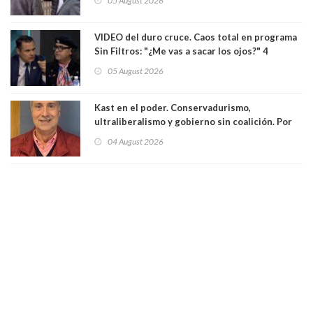
05 August 2026
delegado nuevamente arrancando"
VIDEO del duro cruce. Caos total en programa
Sin Filtros: "¿Me vas a sacar los ojos?" 4
panelistas abandonan set por estar invitado
05 August 2026
excarabinero que dejó ciego a Gustavo Gatica:
Lo trataron de "carnicero Crespo"
Kast en el poder. Conservadurismo,
ultraliberalismo y gobierno sin coalición. Por
Eduardo Saffirio S. Abogado
04 August 2026