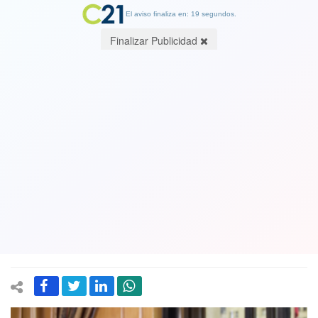
El aviso finaliza en: 18 segundos.
Finalizar Publicidad
Economista Hernán Frigolett, ex
Tesorero General de la República a
Cambio21: “La Reforma Tributaria está
hecha para devolverle los impuestos a
los más ricos”
20 April 2019