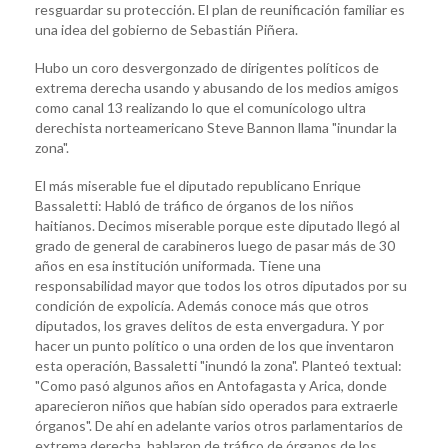
resguardar su protección. El plan de reunificación familiar es
una idea del gobierno de Sebastián Piñera.
Hubo un coro desvergonzado de dirigentes políticos de
extrema derecha usando y abusando de los medios amigos
como canal 13 realizando lo que el comunícologo ultra
derechista norteamericano Steve Bannon llama "inundar la
zona".
El más miserable fue el diputado republicano Enrique
Bassaletti: Habló de tráfico de órganos de los niños
haitianos. Decimos miserable porque este diputado llegó al
grado de general de carabineros luego de pasar más de 30
años en esa institución uniformada. Tiene una
responsabilidad mayor que todos los otros diputados por su
condición de expolicía. Además conoce más que otros
diputados, los graves delitos de esta envergadura. Y por
hacer un punto político o una orden de los que inventaron
esta operación, Bassaletti "inundó la zona". Planteó textual:
"Como pasó algunos años en Antofagasta y Arica, donde
aparecieron niños que habían sido operados para extraerle
órganos". De ahí en adelante varios otros parlamentarios de
extrema derecha, hablaron de tráfico de órganos de los