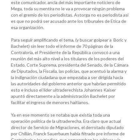
este comunicador, ancla del más importante noticiero de
Mega, toda su mentira no le va a provocar ningún problema
con el gremio de los periodistas. Astorga no es periodista así
es que no podrá ser acusado ante los tribunales de Etica de
esa organización.
Para seguir amplificando el tema, (y buscar golpear a Boric y
Bachelet) sin leer todo el informe de 70 páginas de la
Contraloría, el Presidente de la República convocó a una
reunión del más alto nivel a los titulares de los poderes del
Estado, Corte Suprema, presidenta del Senado, de la Cámara
de Diputados, la Fiscalía, las policías, que acentuó la alarma y
la indignación ciudadana que empezaba a ser dirigida hacia
las autoridades del gobierno anterior que habrían permitido
esto e incluso el líder ultraderechista Johannes Kaiser
apuntó directamente a la administración Bachelet por
facilitar el ingreso de menores haitianos.
Ya en ese momento se notaba que existía toda una
operación política de la ultraderecha. Era claro que actual
director de Servicio de Migraciones, el derrotado diputado
por Chillán, Franck Sauerbaum había filtrado pre informe de
Contraloría a los medios, que comenzaban las críticas y la