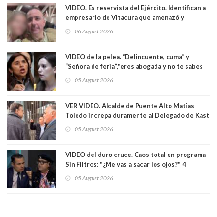
VIDEO. Es reservista del Ejército. Identifican a
empresario de Vitacura que amenazó y
secuestró por una hora a 7 niños que jugaban
06 August 2026
al "ring raja". Se trata de Andrés Arrieta y la
empresa donde era gerente lo suspendió
VIDEO de la pelea. “Delincuente, cuma” y
“Señora de feria”,"eres abogada y no te sabes
las leyes": el feo y duro fuego cruzado entre
05 August 2026
senadoras Camila Flores y Fabiola Campillai en
el Senado
VER VIDEO. Alcalde de Puente Alto Matías
Toledo increpa duramente al Delegado de Kast
Germán Codina por crisis de seguridad. "El
05 August 2026
delegado nuevamente arrancando"
VIDEO del duro cruce. Caos total en programa
Sin Filtros: "¿Me vas a sacar los ojos?" 4
panelistas abandonan set por estar invitado
05 August 2026
excarabinero que dejó ciego a Gustavo Gatica:
Lo trataron de "carnicero Crespo"