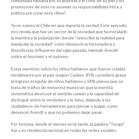
comunidad haitiana por su pobreza y el color de su piel y los
promotores de esto no asuman su responsabilidad ética y
política por crear este clima?.
Ya no somos el Chile en que importa la verdad. Este episodio
nos revela que hay un sector de la sociedad que ha instalado
la mentira y la polarización donde “reescribe la realidad para
manipular la sociedad” como denunció la historiadora y
filosofa más influyente del siglo pasado, Hannah Arendt
sobre el fascismo y el nazismo.
Estas mentiras sobre los niños haitianos que fueron creídas
inicialmente por el país (según Cadem: 85% consideró grave
el ingreso irregular de niños haitianos y 58% piensa que se
trata de tráfico de menores) muestran que la mentira
sistemática destruye el sentido común y la capacidad de
distinguir entre lo verdadero y lo falso, dejando a los
ciudadanos sin herramientas para pensar o juzgar, como
denunció Arendt y que no podemos dejar pasar.
Por fortuna, desde el viernes en la tarde, la palabra "Tongo"
fue y es tendencia nacional en todas las redes sociales.