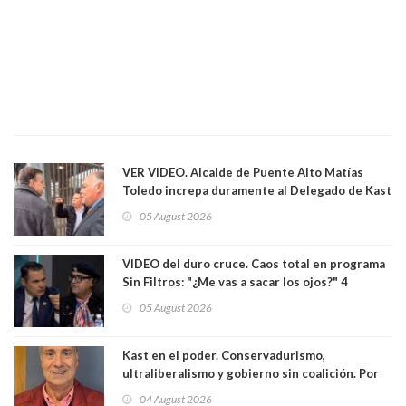
VER VIDEO. Alcalde de Puente Alto Matías
Toledo increpa duramente al Delegado de Kast
Germán Codina por crisis de seguridad. "El
05 August 2026
delegado nuevamente arrancando"
VIDEO del duro cruce. Caos total en programa
Sin Filtros: "¿Me vas a sacar los ojos?" 4
panelistas abandonan set por estar invitado
05 August 2026
excarabinero que dejó ciego a Gustavo Gatica:
Lo trataron de "carnicero Crespo"
Kast en el poder. Conservadurismo,
ultraliberalismo y gobierno sin coalición. Por
Eduardo Saffirio S. Abogado
04 August 2026