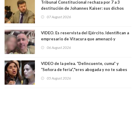
Tribunal Constitucional rechaza por 7 a 3
destitución de Johannes Kaiser: sus dichos
sobre el golpe de Estado ya no importan para la
07 August 2026
justicia constitucional porque no es diputado
VIDEO. Es reservista del Ejército. Identifican a
empresario de Vitacura que amenazó y
secuestró por una hora a 7 niños que jugaban
06 August 2026
al "ring raja". Se trata de Andrés Arrieta y la
empresa donde era gerente lo suspendió
VIDEO de la pelea. “Delincuente, cuma” y
“Señora de feria”,"eres abogada y no te sabes
las leyes": el feo y duro fuego cruzado entre
05 August 2026
senadoras Camila Flores y Fabiola Campillai en
el Senado