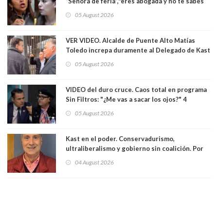
“Señora de feria”,"eres abogada y no te sabes
las leyes": el feo y duro fuego cruzado entre
05 August 2026
senadoras Camila Flores y Fabiola Campillai en
el Senado
VER VIDEO. Alcalde de Puente Alto Matías
Toledo increpa duramente al Delegado de Kast
Germán Codina por crisis de seguridad. "El
05 August 2026
delegado nuevamente arrancando"
VIDEO del duro cruce. Caos total en programa
Sin Filtros: "¿Me vas a sacar los ojos?" 4
panelistas abandonan set por estar invitado
05 August 2026
excarabinero que dejó ciego a Gustavo Gatica:
Lo trataron de "carnicero Crespo"
Kast en el poder. Conservadurismo,
ultraliberalismo y gobierno sin coalición. Por
Eduardo Saffirio S. Abogado
04 August 2026