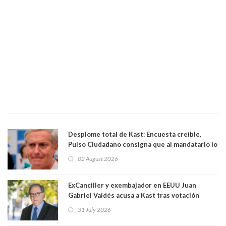
Desplome total de Kast: Encuesta creíble,
Pulso Ciudadano consigna que al mandatario lo
aprueban apenas 25,6%, llegando casi a lo que
02 August 2026
sacó en primera vuelta. Rechazo es de 58.9% y
los jóvenes son los que más lo desaprueban:
64.8%
ExCanciller y exembajador en EEUU Juan
Gabriel Valdés acusa a Kast tras votación
informal que deja en cuarto lugar a Bachelet:
31 July 2026
"Si hay una persona responsable es él"