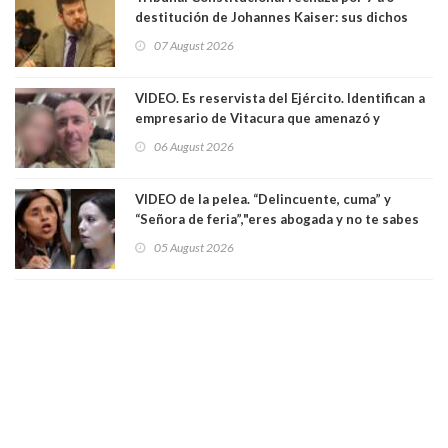
destitución de Johannes Kaiser: sus dichos
sobre el golpe de Estado ya no importan para la
07 August 2026
justicia constitucional porque no es diputado
VIDEO. Es reservista del Ejército. Identifican a
empresario de Vitacura que amenazó y
secuestró por una hora a 7 niños que jugaban
06 August 2026
al "ring raja". Se trata de Andrés Arrieta y la
empresa donde era gerente lo suspendió
VIDEO de la pelea. “Delincuente, cuma” y
“Señora de feria”,"eres abogada y no te sabes
las leyes": el feo y duro fuego cruzado entre
05 August 2026
senadoras Camila Flores y Fabiola Campillai en
el Senado