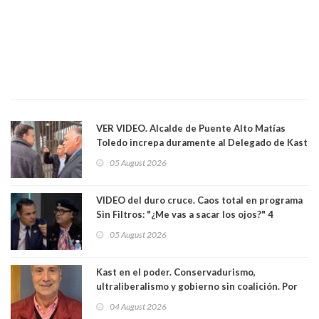
VER VIDEO. Alcalde de Puente Alto Matías
Toledo increpa duramente al Delegado de Kast
Germán Codina por crisis de seguridad. "El
05 August 2026
delegado nuevamente arrancando"
VIDEO del duro cruce. Caos total en programa
Sin Filtros: "¿Me vas a sacar los ojos?" 4
panelistas abandonan set por estar invitado
05 August 2026
excarabinero que dejó ciego a Gustavo Gatica:
Lo trataron de "carnicero Crespo"
Kast en el poder. Conservadurismo,
ultraliberalismo y gobierno sin coalición. Por
Eduardo Saffirio S. Abogado
04 August 2026