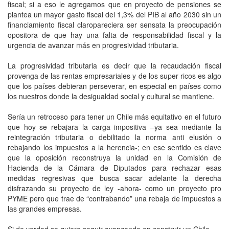
fiscal; si a eso le agregamos que en proyecto de pensiones se
plantea un mayor gasto fiscal del 1,3% del PIB al año 2030 sin un
financiamiento fiscal claropareciera ser sensata la preocupación
opositora de que hay una falta de responsabilidad fiscal y la
urgencia de avanzar más en progresividad tributaria.
La progresividad tributaria es decir que la recaudación fiscal
provenga de las rentas empresariales y de los super ricos es algo
que los países debieran perseverar, en especial en países como
los nuestros donde la desigualdad social y cultural se mantiene.
Sería un retroceso para tener un Chile más equitativo en el futuro
que hoy se rebajara la carga impositiva –ya sea mediante la
reintegración tributaria o debilitado la norma anti elusión o
rebajando los impuestos a la herencia-; en ese sentido es clave
que la oposición reconstruya la unidad en la Comisión de
Hacienda de la Cámara de Diputados para rechazar esas
medidas regresivas que busca sacar adelante la derecha
disfrazando su proyecto de ley -ahora- como un proyecto pro
PYME pero que trae de “contrabando” una rebaja de impuestos a
las grandes empresas.
Si de verdad se quiere seguir avanzando en construir un Chile