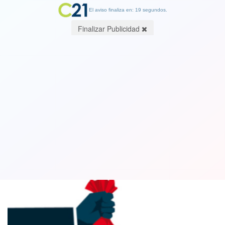
El aviso finaliza en: 19 segundos.
Finalizar Publicidad
Editorial de Cambio21: La inequidad
aún persiste en la sociedad chilena
20 April 2019