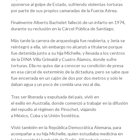
oponerse al golpe de Estado, sufriendo violentas torturas
por parte de sus propios camaradas de la Fuerza Aérea.
Finalmente Alberto Bachelet falleció de un infarto en 1974,
durante su reclusión en la Cárcel Pública de Santiago.
Más tarde la carrera de arqueología fue reabierta, y Jeria se
reintegró a ella, sin embargo no alcanzó a titularse porque
fue detenida junto a su hija Michelle, y llevada a los centros
de la DINA Villa Grimaldi y Cuatro Álamos, donde sufre
torturas. Ella no quiso dar a conocer su condición de presa
en esa cárcel de exterminio de la dictadura, pero se sabe que
fue encerrada en un cajón de dos por dos metros y solo le
daban agua y un poco de comida una vez al día.
Tras ser liberada y expulsada del país, vivió en
el exilio en Australia, donde comenzó a trabajar en la difusión
del repudio al régimen de Pinochet, viajando
a México, Cuba y la Unión Soviética.
Vivió también en la República Democrática Alemana, para
acompañar a su hija Michelle, quien estudiaba medicina en
la Universidad Humboldt de Berlín. Allí trabajó como