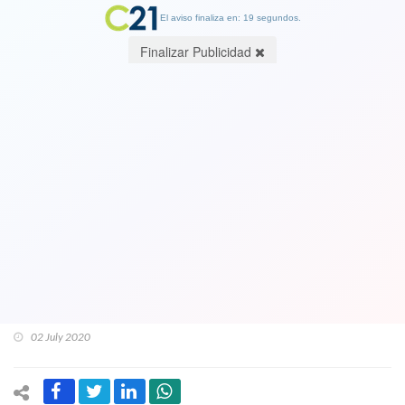
El aviso finaliza en: 19 segundos.
Finalizar Publicidad
Ejemplo de resilencia: Muere Angela
Jeria, la mujer que sufrió la prisión,
tortura, exilio y la muerte. Su marido,
Alberto Bachelet, un general de la
FACH falleció a causa de la violencia
de la dictadura
02 July 2020