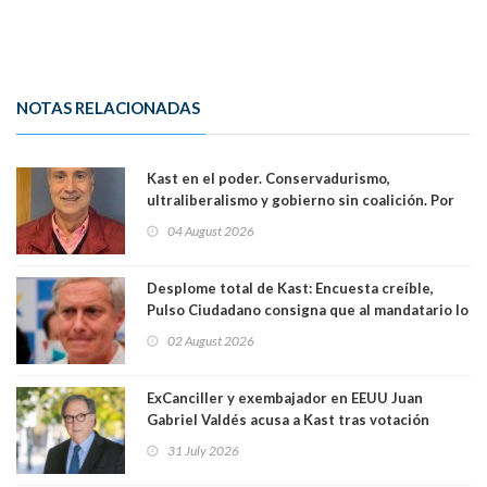
NOTAS RELACIONADAS
Kast en el poder. Conservadurismo,
ultraliberalismo y gobierno sin coalición. Por
Eduardo Saffirio S. Abogado
04 August 2026
Desplome total de Kast: Encuesta creíble,
Pulso Ciudadano consigna que al mandatario lo
aprueban apenas 25,6%, llegando casi a lo que
02 August 2026
sacó en primera vuelta. Rechazo es de 58.9% y
los jóvenes son los que más lo desaprueban:
64.8%
ExCanciller y exembajador en EEUU Juan
Gabriel Valdés acusa a Kast tras votación
informal que deja en cuarto lugar a Bachelet:
31 July 2026
"Si hay una persona responsable es él"