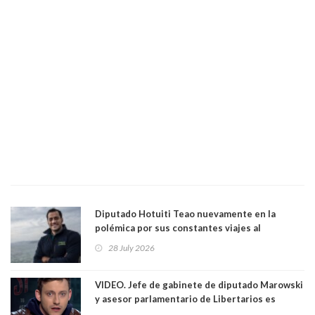
Diputado Hotuiti Teao nuevamente en la
polémica por sus constantes viajes al
extranjero. Usó semana distrital como
28 July 2026
vacaciones para irse a Londres y Paris por 18
días sin motivo ni justificación
VIDEO. Jefe de gabinete de diputado Marowski
y asesor parlamentario de Libertarios es
grabado realizando bromas sobre niños TEA y