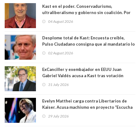
Kast en el poder. Conservadurismo,
ultraliberalismo y gobierno sin coalición. Por
Eduardo Saffirio S. Abogado
04 August 2026
Desplome total de Kast: Encuesta creíble,
Pulso Ciudadano consigna que al mandatario lo
aprueban apenas 25,6%, llegando casi a lo que
02 August 2026
sacó en primera vuelta. Rechazo es de 58.9% y
los jóvenes son los que más lo desaprueban:
64.8%
ExCanciller y exembajador en EEUU Juan
Gabriel Valdés acusa a Kast tras votación
informal que deja en cuarto lugar a Bachelet:
31 July 2026
"Si hay una persona responsable es él"
Evelyn Matthei carga contra Libertarios de
Kaiser. Acusa machismo en proyecto “Escucha
su corazón” y arremete contra La Cofradía:
29 July 2026
"¿Cómo puede haber alguien tan enfermo del
mate?"