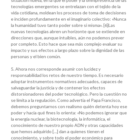
situación nueva, en la que el poder y la omnipresencia de las
tecnologías emergentes se entrelazan con el tejido de la
vida cotidiana, moldean los procesos de toma de decisiones
e inciden profundamente en el imaginario colectivo: «Nunca
la humanidad tuvo tanto poder sobre sí misma». [6]Las
nuevas tecnologías abren un horizonte que se extiende en
direcciones que, aunque intuibles, aún no podemos prever
por completo. Esto hace que sea más complejo evaluar su
impacto y sus efectos a largo plazo sobre la dignidad de las
personas y el bien común.
5. Ahora nos corresponde asumir con lucidez y
responsabilidad los retos de nuestro tiempo. Es necesario
adoptar instrumentos normativos adecuados, capaces de
salvaguardar la justicia y de contener los efectos
distorsionadores del poder tecnológico. Pero la cuestión no
se limita a la regulación. Como advertía el Papa Francisco,
debemos preguntarnos con realismo quién detenta hoy ese
poder y hacia qué fines lo orienta: «No podemos ignorar que
la energía nuclear, la biotecnología, la informática, el
conocimiento de nuestro propio ADN y otras capacidades
que hemos adquirido […] dan a quienes tienen el
conocimiento, y sobre todo el poder económico para