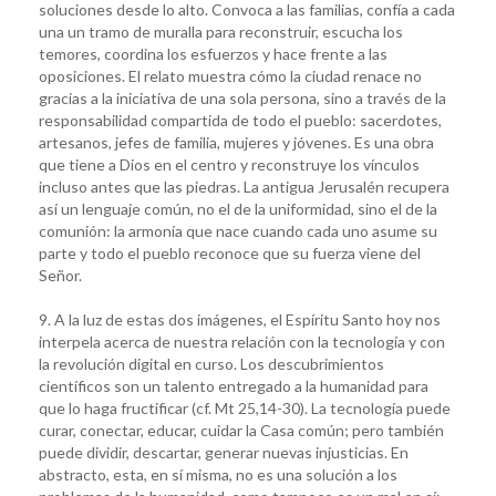
soluciones desde lo alto. Convoca a las familias, confía a cada
una un tramo de muralla para reconstruir, escucha los
temores, coordina los esfuerzos y hace frente a las
oposiciones. El relato muestra cómo la ciudad renace no
gracias a la iniciativa de una sola persona, sino a través de la
responsabilidad compartida de todo el pueblo: sacerdotes,
artesanos, jefes de familia, mujeres y jóvenes. Es una obra
que tiene a Dios en el centro y reconstruye los vínculos
incluso antes que las piedras. La antigua Jerusalén recupera
así un lenguaje común, no el de la uniformidad, sino el de la
comunión: la armonía que nace cuando cada uno asume su
parte y todo el pueblo reconoce que su fuerza viene del
Señor.
9. A la luz de estas dos imágenes, el Espíritu Santo hoy nos
interpela acerca de nuestra relación con la tecnología y con
la revolución digital en curso. Los descubrimientos
científicos son un talento entregado a la humanidad para
que lo haga fructificar (cf. Mt 25,14-30). La tecnología puede
curar, conectar, educar, cuidar la Casa común; pero también
puede dividir, descartar, generar nuevas injusticias. En
abstracto, esta, en sí misma, no es una solución a los