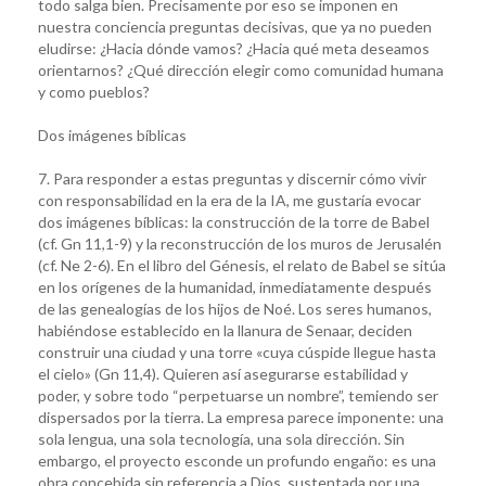
todo salga bien. Precisamente por eso se imponen en
nuestra conciencia preguntas decisivas, que ya no pueden
eludirse: ¿Hacia dónde vamos? ¿Hacia qué meta deseamos
orientarnos? ¿Qué dirección elegir como comunidad humana
y como pueblos?
Dos imágenes bíblicas
7. Para responder a estas preguntas y discernir cómo vivir
con responsabilidad en la era de la IA, me gustaría evocar
dos imágenes bíblicas: la construcción de la torre de Babel
(cf. Gn 11,1-9) y la reconstrucción de los muros de Jerusalén
(cf. Ne 2-6). En el libro del Génesis, el relato de Babel se sitúa
en los orígenes de la humanidad, inmediatamente después
de las genealogías de los hijos de Noé. Los seres humanos,
habiéndose establecido en la llanura de Senaar, deciden
construir una ciudad y una torre «cuya cúspide llegue hasta
el cielo» (Gn 11,4). Quieren así asegurarse estabilidad y
poder, y sobre todo “perpetuarse un nombre”, temiendo ser
dispersados por la tierra. La empresa parece imponente: una
sola lengua, una sola tecnología, una sola dirección. Sin
embargo, el proyecto esconde un profundo engaño: es una
obra concebida sin referencia a Dios, sustentada por una