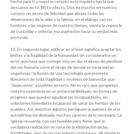
hecho para ti y nuestro corazón está inquieto hasta que
descanse en ti». [8] En efecto, Dios ha inscrito en nuestro
corazón un deseo de felicidad que abraza todas las
dimensiones de la vida; y la Iglesia, en el diálogo con los
hombres y las mujeres de nuestro tiempo, siente la urgencia
de custodiar y orientar esa aspiración hacia su verdad más
profunda.
12. En segundo lugar, edificar en el bien significa aceptar los
límites y la fragilidad de la humanidad sin considerarlos un
error que haya que corregir. Hoy en día, el deseo de plenitud
del ser humano corre el riesgo de desviarse hacia metas
engañosas: la ilusión de una tecnología que promete
liberarnos de toda fragilidad o modelos de bienestar que
“dejan atrás” a pueblos enteros. No es raro que pongamos
nuestra esperanza en un potencial ilimitado, en formas de
progreso que pueden agudizar las desigualdades, en
soluciones inmediatas incapaces de sanar las heridas de los
pueblos. Así, mientras algunos persiguen la quimera de una
autoafirmación ilimitada, muchos carecen de lo necesario. La
Iglesia recuerda, con voz humilde pero firme, que la
verdadera realización no nace de la eliminación de las
fragilidades, sino de un crecimiento armonioso: allí donde la