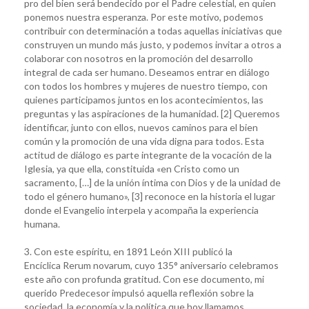
pro del bien será bendecido por el Padre celestial, en quien
ponemos nuestra esperanza. Por este motivo, podemos
contribuir con determinación a todas aquellas iniciativas que
construyen un mundo más justo, y podemos invitar a otros a
colaborar con nosotros en la promoción del desarrollo
integral de cada ser humano. Deseamos entrar en diálogo
con todos los hombres y mujeres de nuestro tiempo, con
quienes participamos juntos en los acontecimientos, las
preguntas y las aspiraciones de la humanidad. [2] Queremos
identificar, junto con ellos, nuevos caminos para el bien
común y la promoción de una vida digna para todos. Esta
actitud de diálogo es parte integrante de la vocación de la
Iglesia, ya que ella, constituida «en Cristo como un
sacramento, […] de la unión íntima con Dios y de la unidad de
todo el género humano», [3] reconoce en la historia el lugar
donde el Evangelio interpela y acompaña la experiencia
humana.
3. Con este espíritu, en 1891 León XIII publicó la
Encíclica Rerum novarum, cuyo 135° aniversario celebramos
este año con profunda gratitud. Con ese documento, mi
querido Predecesor impulsó aquella reflexión sobre la
sociedad, la economía y la política que hoy llamamos