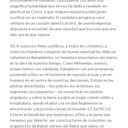
profundamente humanos, custodiando con amor esa
magnífica humanidad que se nos ha dado y revelado en
plenitud en Cristo, y que ninguna máquina podrá jamás
sustituir en su esplendor. El verdadero progreso nace
siempre de un corazón abierto al otro, de una inteligencia
dispuesta a escuchar, de una voluntad que busca lo que une
más que lo que separa.
16. A todos los fieles católicos, a todos los cristianos, a
todos los hombres y mujeres de buena voluntad les dirijo un
vehemente llamamiento: no temamos ensuciarnos las manos
en la obra de nuestro tiempo. Como Nehemías, oremos,
proyectemos con sabiduría, trabajemos con perseverancia,
poniendo a Dios en el horizonte de nuestro actuar y al ser
humano en el centro de nuestras decisiones. Entonces las
piedras desechadas —los pobres, los enfermos, los
migrantes, los pequeños— se convertirán en piedras
angulares, y sobre la tierra surgirá un hogar común sólido y
hospitalario, donde el amor y la verdad finalmente se
encontrarán, y la justicia y la paz se besarán (cf. Sal 85,11).
Esta es la bendición que imploramos a Dios y la tarea que
tenemos por delante: ser constructores de comunión, no
arquitectos de Babel; siervos del Reino que viene, no