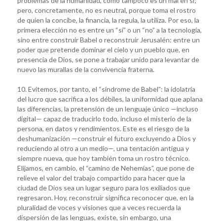
problemas de la humanidad, como tampoco es un mal en sí;
pero, concretamente, no es neutral, porque toma el rostro
de quien la concibe, la financia, la regula, la utiliza. Por eso, la
primera elección no es entre un “sí” o un “no” a la tecnología,
sino entre construir Babel o reconstruir Jerusalén: entre un
poder que pretende dominar el cielo y un pueblo que, en
presencia de Dios, se pone a trabajar unido para levantar de
nuevo las murallas de la convivencia fraterna.
10. Evitemos, por tanto, el “síndrome de Babel”: la idolatría
del lucro que sacrifica a los débiles, la uniformidad que aplana
las diferencias, la pretensión de un lenguaje único —incluso
digital— capaz de traducirlo todo, incluso el misterio de la
persona, en datos y rendimientos. Este es el riesgo de la
deshumanización —construir el futuro excluyendo a Dios y
reduciendo al otro a un medio—, una tentación antigua y
siempre nueva, que hoy también toma un rostro técnico.
Elijamos, en cambio, el “camino de Nehemías”, que pone de
relieve el valor del trabajo compartido para hacer que la
ciudad de Dios sea un lugar seguro para los exiliados que
regresaron. Hoy, reconstruir significa reconocer que, en la
pluralidad de voces y visiones que a veces recuerda la
dispersión de las lenguas, existe, sin embargo, una