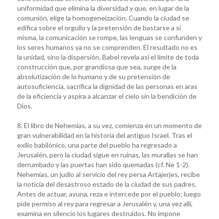
uniformidad que elimina la diversidad y que, en lugar de la
comunión, elige la homogeneización. Cuando la ciudad se
edifica sobre el orgullo y la pretensión de bastarse a sí
misma, la comunicación se rompe, las lenguas se confunden y
los seres humanos ya no se comprenden. El resultado no es
la unidad, sino la dispersión. Babel revela así el límite de toda
construcción que, por grandiosa que sea, surge de la
absolutización de lo humano y de su pretensión de
autosuficiencia, sacrifica la dignidad de las personas en aras
de la eficiencia y aspira a alcanzar el cielo sin la bendición de
Dios.
8. El libro de Nehemías, a su vez, comienza en un momento de
gran vulnerabilidad en la historia del antiguo Israel. Tras el
exilio babilónico, una parte del pueblo ha regresado a
Jerusalén, pero la ciudad sigue en ruinas, las murallas se han
derrumbado y las puertas han sido quemadas (cf. Ne 1-2).
Nehemías, un judío al servicio del rey persa Artajerjes, recibe
la noticia del desastroso estado de la ciudad de sus padres.
Antes de actuar, ayuna, reza e intercede por el pueblo; luego
pide permiso al rey para regresar a Jerusalén y, una vez allí,
examina en silencio los lugares destruidos. No impone