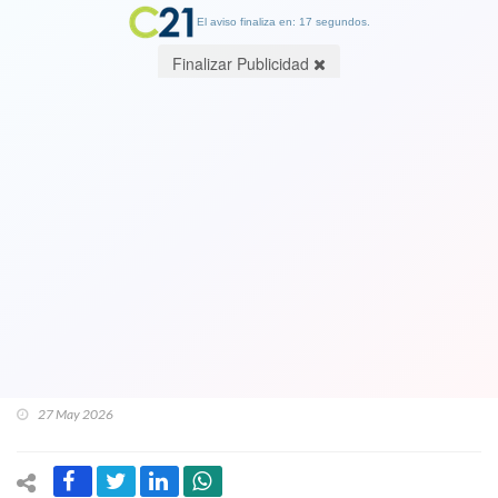
El aviso finaliza en: 16 segundos.
Finalizar Publicidad
El Papa León XIV publicó su primera
encíclica Magnifica Humanitas y pidió
que la inteligencia artificial “no
domine al ser humano”. Quiere leerla
completa. Aquí está en sus 110
páginas. VIDEO de la presentación
27 May 2026