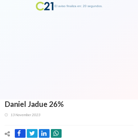
El aviso finaliza en: 19 segundos.
Finalizar Publicidad
Encuesta y los políticos: Los tres
mejor evaluados son Evelyn Matthei
69%, Rodolfo Carter 61% y Claudio
Orrego 59%. Los peores son Irací
Hassler 29%, Diego Ibáñez 27%, y
Daniel Jadue 26%
13 November 2023