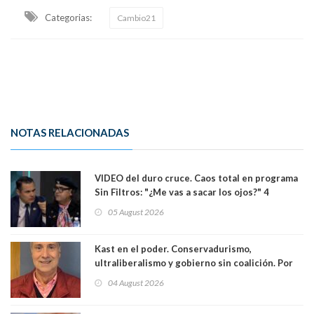
Categorias:
Cambio21
NOTAS RELACIONADAS
VIDEO del duro cruce. Caos total en programa
Sin Filtros: "¿Me vas a sacar los ojos?" 4
panelistas abandonan set por estar invitado
05 August 2026
excarabinero que dejó ciego a Gustavo Gatica:
Lo trataron de "carnicero Crespo"
Kast en el poder. Conservadurismo,
ultraliberalismo y gobierno sin coalición. Por
Eduardo Saffirio S. Abogado
04 August 2026