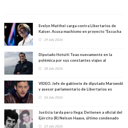
Evelyn Matthei carga contra Libertarios de
Kaiser. Acusa machismo en proyecto “Escucha
su corazón” y arremete contra La Cofradía:
29 July 2026
"¿Cómo puede haber alguien tan enfermo del
mate?"
Diputado Hotuiti Teao nuevamente en la
polémica por sus constantes viajes al
extranjero. Usó semana distrital como
28 July 2026
vacaciones para irse a Londres y Paris por 18
días sin motivo ni justificación
VIDEO. Jefe de gabinete de diputado Marowski
y asesor parlamentario de Libertarios es
grabado realizando bromas sobre niños TEA y
26 July 2026
comentarios sexuales sobre menores. Redes
sociales los criticaron duramente
Justicia tarda pero llega: Detienen a oficial del
Ejército (R) Nelson Haase, último condenado
por crímenes de Víctor Jara y director de
25 July 2026