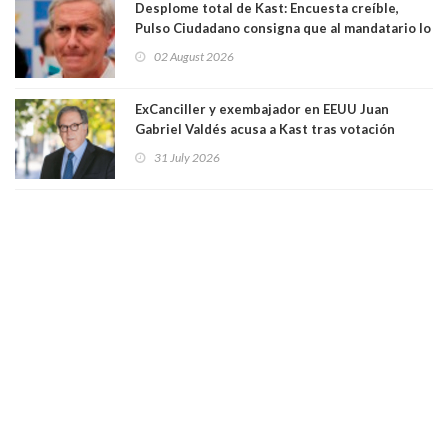
Desplome total de Kast: Encuesta creíble,
Pulso Ciudadano consigna que al mandatario lo
aprueban apenas 25,6%, llegando casi a lo que
02 August 2026
sacó en primera vuelta. Rechazo es de 58.9% y
los jóvenes son los que más lo desaprueban:
64.8%
ExCanciller y exembajador en EEUU Juan
Gabriel Valdés acusa a Kast tras votación
informal que deja en cuarto lugar a Bachelet:
31 July 2026
"Si hay una persona responsable es él"