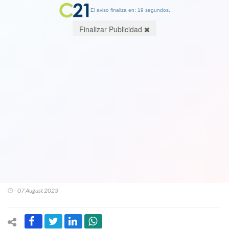
El aviso finaliza en: 19 segundos.
Finalizar Publicidad
Entrevista Cambio21: Francisco Vidal
y Casos Convenios: “La derecha usa
estos casos como si ellos fueran
blancas palomas” y el tema "está
afectando al Presidente y su
Gobierno"
07 August 2023