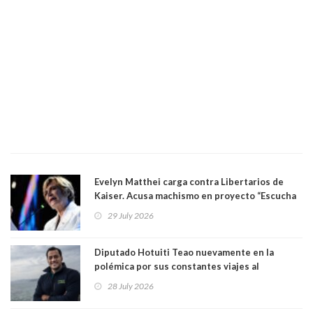
Evelyn Matthei carga contra Libertarios de
Kaiser. Acusa machismo en proyecto “Escucha
su corazón” y arremete contra La Cofradía:
29 July 2026
"¿Cómo puede haber alguien tan enfermo del
mate?"
Diputado Hotuiti Teao nuevamente en la
polémica por sus constantes viajes al
extranjero. Usó semana distrital como
28 July 2026
vacaciones para irse a Londres y Paris por 18
días sin motivo ni justificación