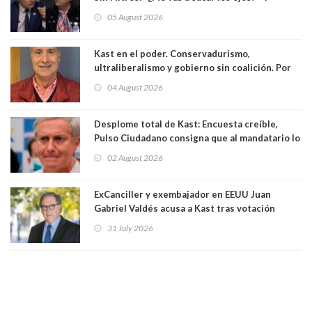
panelistas abandonan set por estar invitado
05 August 2026
excarabinero que dejó ciego a Gustavo Gatica:
Lo trataron de "carnicero Crespo"
Kast en el poder. Conservadurismo,
ultraliberalismo y gobierno sin coalición. Por
Eduardo Saffirio S. Abogado
04 August 2026
Desplome total de Kast: Encuesta creíble,
Pulso Ciudadano consigna que al mandatario lo
aprueban apenas 25,6%, llegando casi a lo que
02 August 2026
sacó en primera vuelta. Rechazo es de 58.9% y
los jóvenes son los que más lo desaprueban:
64.8%
ExCanciller y exembajador en EEUU Juan
Gabriel Valdés acusa a Kast tras votación
informal que deja en cuarto lugar a Bachelet:
31 July 2026
"Si hay una persona responsable es él"