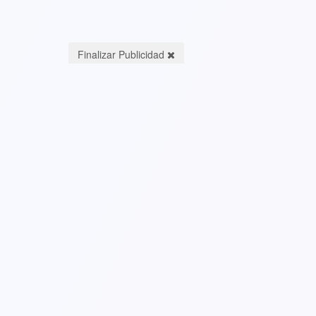
Finalizar Publicidad