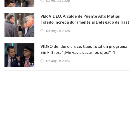
05 August 2026
senadoras Camila Flores y Fabiola Campillai en
el Senado
VER VIDEO. Alcalde de Puente Alto Matías
Toledo increpa duramente al Delegado de Kast
Germán Codina por crisis de seguridad. "El
05 August 2026
delegado nuevamente arrancando"
VIDEO del duro cruce. Caos total en programa
Sin Filtros: "¿Me vas a sacar los ojos?" 4
panelistas abandonan set por estar invitado
05 August 2026
excarabinero que dejó ciego a Gustavo Gatica:
Lo trataron de "carnicero Crespo"