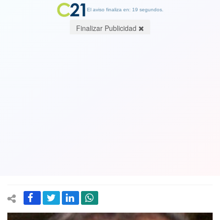
El aviso finaliza en: 19 segundos.
Finalizar Publicidad
Escándalo: Como los chilenos le
"ayudaremos" a pagar la deuda de su
cuarta elección pérdida a Catalina
Parot: Conózca sus vínculos
pinochetistas. Por Mario López M.
08 July 2021