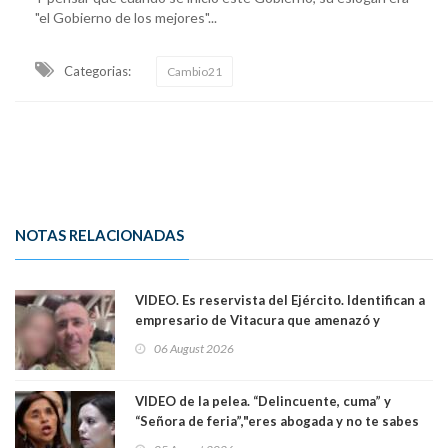
"el Gobierno de los mejores"...
Categorias:
Cambio21
NOTAS RELACIONADAS
VIDEO. Es reservista del Ejército. Identifican a
empresario de Vitacura que amenazó y
secuestró por una hora a 7 niños que jugaban
06 August 2026
al "ring raja". Se trata de Andrés Arrieta y la
empresa donde era gerente lo suspendió
VIDEO de la pelea. “Delincuente, cuma” y
“Señora de feria”,"eres abogada y no te sabes
las leyes": el feo y duro fuego cruzado entre