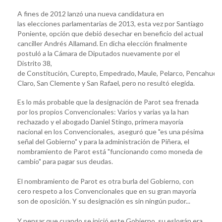
A fines de 2012 lanzó una nueva candidatura en
las elecciones parlamentarias de 2013, esta vez por Santiago
Poniente, opción que debió desechar en beneficio del actual
canciller Andrés Allamand. En dicha elección finalmente
postuló a la Cámara de Diputados nuevamente por el
Distrito 38,
de Constitución, Curepto, Empedrado, Maule, Pelarco, Pencahue, 
Claro, San Clemente y San Rafael, pero no resultó elegida.
Es lo más probable que la designación de Parot sea frenada
por los propios Convencionales: Varios y varias ya la han
rechazado y el abogado Daniel Stingo, primera mayoría
nacional en los Convencionales, aseguró que "es una pésima
señal del Gobierno" y para la administración de Piñera, el
nombramiento de Parot está "funcionando como moneda de
cambio" para pagar sus deudas.
El nombramiento de Parot es otra burla del Gobierno, con
cero respeto a los Convencionales que en su gran mayoría
son de oposición. Y su designación es sin ningún pudor...
Y pensar que cuando se inició este Gobierno, su eslogán era