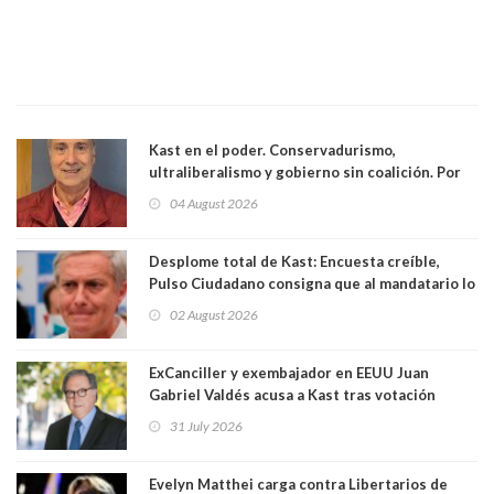
Kast en el poder. Conservadurismo,
ultraliberalismo y gobierno sin coalición. Por
Eduardo Saffirio S. Abogado
04 August 2026
Desplome total de Kast: Encuesta creíble,
Pulso Ciudadano consigna que al mandatario lo
aprueban apenas 25,6%, llegando casi a lo que
02 August 2026
sacó en primera vuelta. Rechazo es de 58.9% y
los jóvenes son los que más lo desaprueban:
64.8%
ExCanciller y exembajador en EEUU Juan
Gabriel Valdés acusa a Kast tras votación
informal que deja en cuarto lugar a Bachelet:
31 July 2026
"Si hay una persona responsable es él"
Evelyn Matthei carga contra Libertarios de