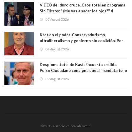
VIDEO del duro cruce. Caos total en programa
Sin Filtros: "¿Me vas a sacar los ojos?" 4
panelistas abandonan set por estar invitado
05 August 2026
excarabinero que dejó ciego a Gustavo Gatica:
Lo trataron de "carnicero Crespo"
Kast en el poder. Conservadurismo,
ultraliberalismo y gobierno sin coalición. Por
Eduardo Saffirio S. Abogado
04 August 2026
Desplome total de Kast: Encuesta creíble,
Pulso Ciudadano consigna que al mandatario lo
aprueban apenas 25,6%, llegando casi a lo que
02 August 2026
sacó en primera vuelta. Rechazo es de 58.9% y
los jóvenes son los que más lo desaprueban:
64.8%
© 2017 Cambio 21 / cambio21.cl