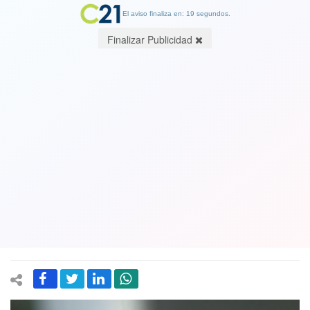
El aviso finaliza en: 19 segundos.
Finalizar Publicidad
Ex senador Orpis (UDI) "echó al agua"
a otros empresarios a quiénes pidió
plata para financiar su campaña: Le
dijo al juez de reuniones con Richard
Büchi y Alfonso Swett
01 April 2019