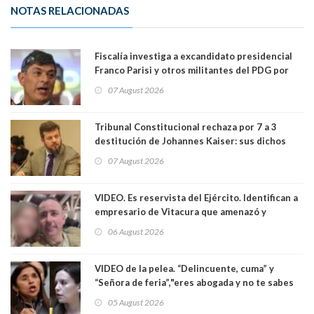
NOTAS RELACIONADAS
Fiscalía investiga a excandidato presidencial
Franco Parisi y otros militantes del PDG por
presunto lavado de activos y fraude
07 August 2026
Tribunal Constitucional rechaza por 7 a 3
destitución de Johannes Kaiser: sus dichos
sobre el golpe de Estado ya no importan para la
07 August 2026
justicia constitucional porque no es diputado
VIDEO. Es reservista del Ejército. Identifican a
empresario de Vitacura que amenazó y
secuestró por una hora a 7 niños que jugaban
06 August 2026
al "ring raja". Se trata de Andrés Arrieta y la
empresa donde era gerente lo suspendió
VIDEO de la pelea. “Delincuente, cuma” y
“Señora de feria”,"eres abogada y no te sabes
las leyes": el feo y duro fuego cruzado entre
05 August 2026
senadoras Camila Flores y Fabiola Campillai en