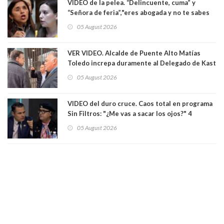
VIDEO de la pelea. “Delincuente, cuma” y
“Señora de feria”,"eres abogada y no te sabes
las leyes": el feo y duro fuego cruzado entre
05 August 2026
senadoras Camila Flores y Fabiola Campillai en
el Senado
VER VIDEO. Alcalde de Puente Alto Matías
Toledo increpa duramente al Delegado de Kast
Germán Codina por crisis de seguridad. "El
05 August 2026
delegado nuevamente arrancando"
VIDEO del duro cruce. Caos total en programa
Sin Filtros: "¿Me vas a sacar los ojos?" 4
panelistas abandonan set por estar invitado
05 August 2026
excarabinero que dejó ciego a Gustavo Gatica:
Lo trataron de "carnicero Crespo"