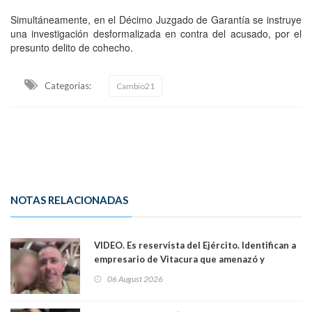
Simultáneamente, en el Décimo Juzgado de Garantía se instruye
una investigación desformalizada en contra del acusado, por el
presunto delito de cohecho.
Categorias:
Cambio21
NOTAS RELACIONADAS
VIDEO. Es reservista del Ejército. Identifican a
empresario de Vitacura que amenazó y
secuestró por una hora a 7 niños que jugaban
06 August 2026
al "ring raja". Se trata de Andrés Arrieta y la
empresa donde era gerente lo suspendió