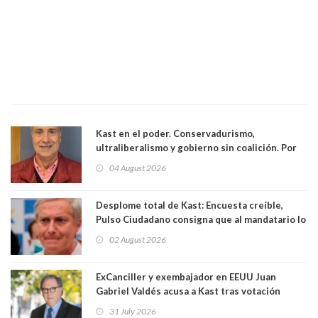
Kast en el poder. Conservadurismo,
ultraliberalismo y gobierno sin coalición. Por
Eduardo Saffirio S. Abogado
04 August 2026
Desplome total de Kast: Encuesta creíble,
Pulso Ciudadano consigna que al mandatario lo
aprueban apenas 25,6%, llegando casi a lo que
02 August 2026
sacó en primera vuelta. Rechazo es de 58.9% y
los jóvenes son los que más lo desaprueban:
64.8%
ExCanciller y exembajador en EEUU Juan
Gabriel Valdés acusa a Kast tras votación
informal que deja en cuarto lugar a Bachelet:
31 July 2026