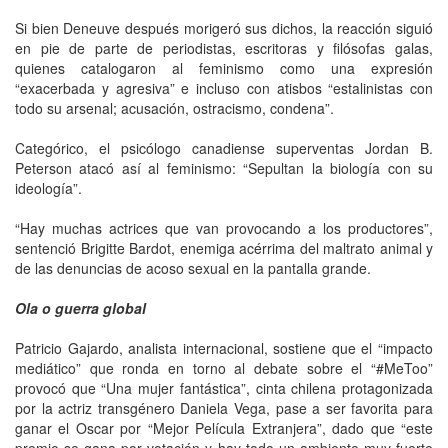
Si bien Deneuve después morigeró sus dichos, la reacción siguió
en pie de parte de periodistas, escritoras y filósofas galas,
quienes catalogaron al feminismo como una expresión
“exacerbada y agresiva” e incluso con atisbos “estalinistas con
todo su arsenal; acusación, ostracismo, condena”.
Categórico, el psicólogo canadiense superventas Jordan B.
Peterson atacó así al feminismo: “Sepultan la biología con su
ideología”.
“Hay muchas actrices que van provocando a los productores”,
sentenció Brigitte Bardot, enemiga acérrima del maltrato animal y
de las denuncias de acoso sexual en la pantalla grande.
Ola o guerra global
Patricio Gajardo, analista internacional, sostiene que el “impacto
mediático” que ronda en torno al debate sobre el “#MeToo”
provocó que “Una mujer fantástica”, cinta chilena protagonizada
por ‎la actriz transgénero Daniela Vega, pase a ser favorita para
ganar el Oscar por “Mejor Película Extranjera”, dado que “este
premio se gana por votación y hay todo un ambiente muy fuerte