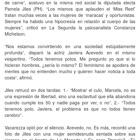
de carne”, sostuvo en la misma red social la diputada electa
Pamela Jiles (PH). “Los mismos que aplauden el ‘Miss Reef’
tratan muchas veces a las mujeres de ‘maracas’ y oportunistas.
Siempre ha habido una hipocresía en relación al cuerpo de las
mujeres”, criticó en La Segunda la psicoanalista Constanza
Michelson.
“Nos estamos convirtiendo en una sociedad estúpidamente
profunda”, disparó la actriz Javiera Acevedo en el mismo
vespertino. “Todos tenemos potos. Me pregunto yo que si lo
hicieran hombres, ¿sería lo mismo? El feminismo se apodera de
mentes que no entienden mucho y quieren hacer noticia a toda
costa”, afirmó.
Jiles retrucó en dos tandas: 1.- “Mostrar el culo, Marcela, no es
una expresión de libertad, sino una esclavitud que ella abandona
cuando cumple los 50 y nadie paga por ver, o no”. 2.- “Todos
tenemos poto, Javiera, el problema es que no todos tienen
cerebro”.
Vacarezza optó por el silencio. Acevedo, no. Es más, recordó una
foto de Jiles con una mujer semidesnuda sentada sobre sus
piernas en el frontis de La Moneda: “¿En serio Pamela? ¿Tú