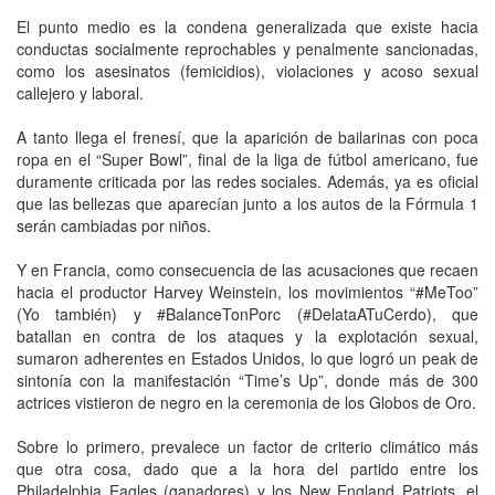
El punto medio es la condena generalizada que existe hacia
conductas socialmente reprochables y penalmente sancionadas,
como los asesinatos (femicidios), violaciones y acoso sexual
callejero y laboral.
A tanto llega el frenesí, que la aparición de bailarinas con poca
ropa en el “Super Bowl”, final de la liga de fútbol americano, fue
duramente criticada por las redes sociales. Además, ya es oficial
que las bellezas que aparecían junto a los autos de la Fórmula 1
serán cambiadas por niños.
Y en Francia, como consecuencia de las acusaciones que recaen
hacia el productor Harvey Weinstein, los movimientos “#MeToo”
(Yo también) y #BalanceTonPorc (#DelataATuCerdo), que
batallan en contra de los ataques y la explotación sexual,
sumaron adherentes en Estados Unidos, lo que logró un peak de
sintonía con la manifestación “Time’s Up”, donde más de 300
actrices vistieron de negro en la ceremonia de los Globos de Oro.
Sobre lo primero, prevalece un factor de criterio climático más
que otra cosa, dado que a la hora del partido entre los
Philadelphia Eagles (ganadores) y los New England Patriots, el