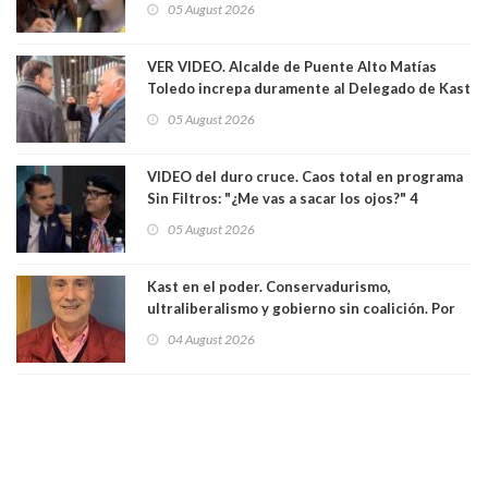
05 August 2026
senadoras Camila Flores y Fabiola Campillai en
el Senado
VER VIDEO. Alcalde de Puente Alto Matías
Toledo increpa duramente al Delegado de Kast
Germán Codina por crisis de seguridad. "El
05 August 2026
delegado nuevamente arrancando"
VIDEO del duro cruce. Caos total en programa
Sin Filtros: "¿Me vas a sacar los ojos?" 4
panelistas abandonan set por estar invitado
05 August 2026
excarabinero que dejó ciego a Gustavo Gatica:
Lo trataron de "carnicero Crespo"
Kast en el poder. Conservadurismo,
ultraliberalismo y gobierno sin coalición. Por
Eduardo Saffirio S. Abogado
04 August 2026