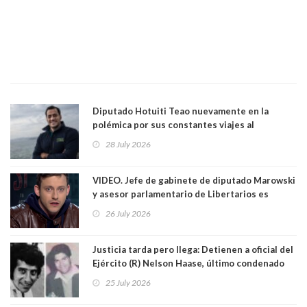
Diputado Hotuiti Teao nuevamente en la
polémica por sus constantes viajes al
extranjero. Usó semana distrital como
28 July 2026
vacaciones para irse a Londres y Paris por 18
días sin motivo ni justificación
VIDEO. Jefe de gabinete de diputado Marowski
y asesor parlamentario de Libertarios es
grabado realizando bromas sobre niños TEA y
26 July 2026
comentarios sexuales sobre menores. Redes
sociales los criticaron duramente
Justicia tarda pero llega: Detienen a oficial del
Ejército (R) Nelson Haase, último condenado
por crímenes de Víctor Jara y director de
25 July 2026
Prisiones Littré Quiroga. Ambos fueron
asesinados en exEstadio Chile con cuarenta