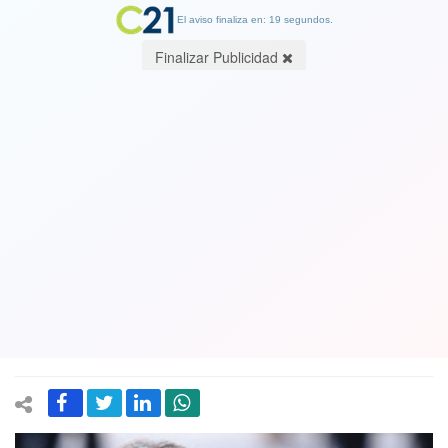
El aviso finaliza en: 19 segundos.
Finalizar Publicidad
Forma gráfica como una política ve a
los más pobres: Diputada Hoffmann
pidió a Piñera que NO suba el monto
del bono de emergencia de 65 mil
pesos
12 May 2020