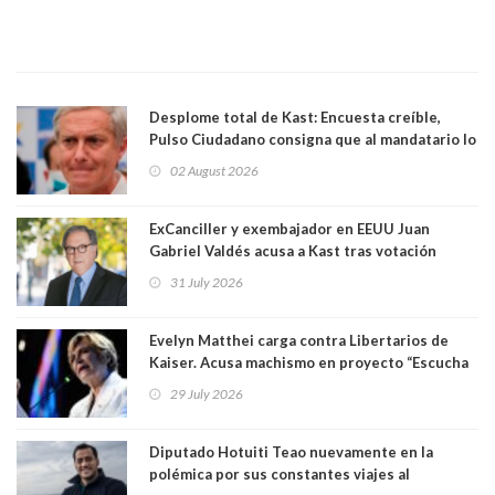
Desplome total de Kast: Encuesta creíble,
Pulso Ciudadano consigna que al mandatario lo
aprueban apenas 25,6%, llegando casi a lo que
02 August 2026
sacó en primera vuelta. Rechazo es de 58.9% y
los jóvenes son los que más lo desaprueban:
64.8%
ExCanciller y exembajador en EEUU Juan
Gabriel Valdés acusa a Kast tras votación
informal que deja en cuarto lugar a Bachelet:
31 July 2026
"Si hay una persona responsable es él"
Evelyn Matthei carga contra Libertarios de
Kaiser. Acusa machismo en proyecto “Escucha
su corazón” y arremete contra La Cofradía:
29 July 2026
"¿Cómo puede haber alguien tan enfermo del
mate?"
Diputado Hotuiti Teao nuevamente en la
polémica por sus constantes viajes al