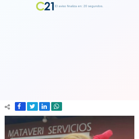
El aviso finaliza en: 19 segundos.
Finalizar Publicidad
Hasta Claudio Bravo reaccionó con
millonaria compra de empanadas del
municipio de Cathy Barriga
16 September 2019