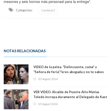
mesones y seis hornos más personasl para la entrega".
Categorias:
Cambio21
NOTAS RELACIONADAS
VIDEO de la pelea. “Delincuente, cuma” y
“Señora de feria”,"eres abogada y no te sabes
las leyes": el feo y duro fuego cruzado entre
05 August 2026
senadoras Camila Flores y Fabiola Campillai en
el Senado
VER VIDEO. Alcalde de Puente Alto Matías
Toledo increpa duramente al Delegado de Kast
Germán Codina por crisis de seguridad. "El
05 August 2026
delegado nuevamente arrancando"