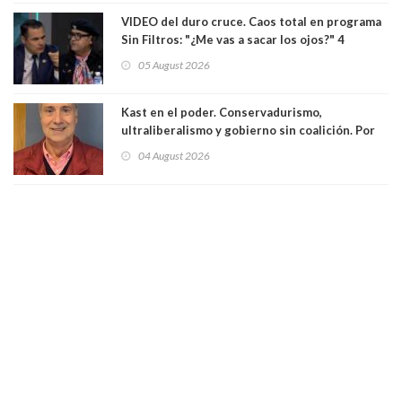
VIDEO del duro cruce. Caos total en programa
Sin Filtros: "¿Me vas a sacar los ojos?" 4
panelistas abandonan set por estar invitado
05 August 2026
excarabinero que dejó ciego a Gustavo Gatica:
Lo trataron de "carnicero Crespo"
Kast en el poder. Conservadurismo,
ultraliberalismo y gobierno sin coalición. Por
Eduardo Saffirio S. Abogado
04 August 2026