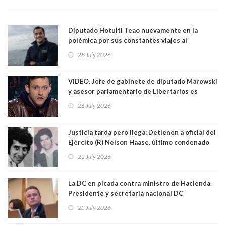
Diputado Hotuiti Teao nuevamente en la
polémica por sus constantes viajes al
extranjero. Usó semana distrital como
28 July 2026
vacaciones para irse a Londres y Paris por 18
días sin motivo ni justificación
VIDEO. Jefe de gabinete de diputado Marowski
y asesor parlamentario de Libertarios es
grabado realizando bromas sobre niños TEA y
26 July 2026
comentarios sexuales sobre menores. Redes
sociales los criticaron duramente
Justicia tarda pero llega: Detienen a oficial del
Ejército (R) Nelson Haase, último condenado
por crímenes de Víctor Jara y director de
25 July 2026
Prisiones Littré Quiroga. Ambos fueron
asesinados en exEstadio Chile con cuarenta
balazos. Quién es este criminal de lesa
La DC en picada contra ministro de Hacienda.
humanidad
Presidente y secretaria nacional DC
arremeten: “Ministro Quiroz, no siga
22 July 2026
mintiendo, no votamos a favor de su
megarreforma”