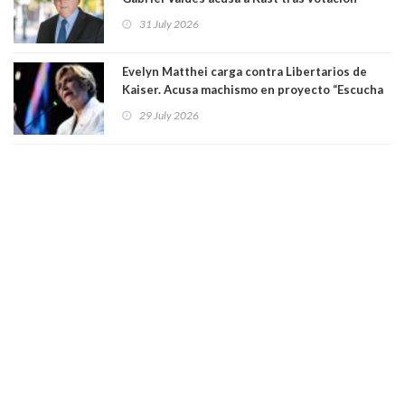
informal que deja en cuarto lugar a Bachelet:
31 July 2026
"Si hay una persona responsable es él"
Evelyn Matthei carga contra Libertarios de
Kaiser. Acusa machismo en proyecto “Escucha
su corazón” y arremete contra La Cofradía:
29 July 2026
"¿Cómo puede haber alguien tan enfermo del
mate?"