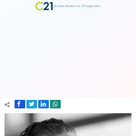
El aviso finaliza en: 19 segundos.
Finalizar Publicidad
Hija y nieta de Salvador Allende
indignadas con Piñera por "grave"
comentario sobre el ex Presidente
20 August 2018