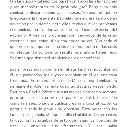
tan fanáticos y categóricos para hacer todas las afirmaciones
y tan inconsistentes en lo profundo ¿no? Porque no solo
cambian el discurso cómo van las cosas. Yo recuerdo que en
la época de la Presidenta Bachelet, que no era santo de mi
devoción por lo demás, pero ellos decían que los problemas
económicos eran derivados de la incompetencia del
gobierno. Ahora los problemas son derivados de la crisis
exterior, o sea, como si en esa época no era, Y cuando el
gobierno decía que era la crisis exterior, decían no las crisis
no afectan tanto. Bueno, resulta que ahora tienen eso.
Segundo que tienen el problema de la desconfianza.
Los empresarios no confían en él, sus hinchas no confían en
él, sus partidarios, los suyos no confían en él, es una cosa
tremenda. Entonces, el país está con una tembladera
permanente. Además, esta cosa, un discurso destemplado.
Escucho a Cecilia Pérez, que a mí me cae bien como persona,
pero uno la escucha en este papel de ministra, más bien
como una relacionadora pública y es una cosa atroz. Atroz
porque a todo le pone una violencia. Esta pelea con los
jueces, por ejemplo, si lo que le dijo el ministro (Cisternas) es
lo justo: si hay pruebas de esto que hagan los trámites de
rigor y apliquen sus facultades. Y ella habla