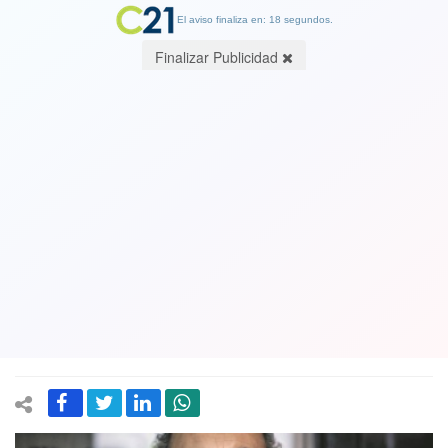
El aviso finaliza en: 17 segundos.
Finalizar Publicidad
Jaime Hales hace un análisis
"sismológico" del Gobierno: "El país
está con una tembladera permanente
y la falla más grande está en La
Moneda"
09 August 2019