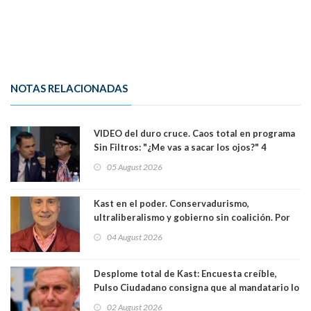
NOTAS RELACIONADAS
VIDEO del duro cruce. Caos total en programa
Sin Filtros: "¿Me vas a sacar los ojos?" 4
panelistas abandonan set por estar invitado
05 August 2026
excarabinero que dejó ciego a Gustavo Gatica:
Lo trataron de "carnicero Crespo"
Kast en el poder. Conservadurismo,
ultraliberalismo y gobierno sin coalición. Por
Eduardo Saffirio S. Abogado
04 August 2026
Desplome total de Kast: Encuesta creíble,
Pulso Ciudadano consigna que al mandatario lo
aprueban apenas 25,6%, llegando casi a lo que
02 August 2026