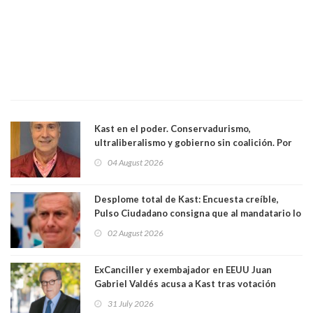
Kast en el poder. Conservadurismo,
ultraliberalismo y gobierno sin coalición. Por
Eduardo Saffirio S. Abogado
04 August 2026
Desplome total de Kast: Encuesta creíble,
Pulso Ciudadano consigna que al mandatario lo
aprueban apenas 25,6%, llegando casi a lo que
02 August 2026
sacó en primera vuelta. Rechazo es de 58.9% y
los jóvenes son los que más lo desaprueban:
64.8%
ExCanciller y exembajador en EEUU Juan
Gabriel Valdés acusa a Kast tras votación
informal que deja en cuarto lugar a Bachelet:
31 July 2026
"Si hay una persona responsable es él"