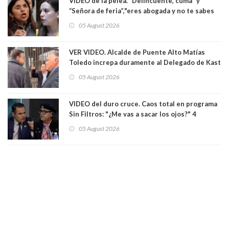
VIDEO de la pelea. “Delincuente, cuma” y
“Señora de feria”,"eres abogada y no te sabes
las leyes": el feo y duro fuego cruzado entre
05 August 2026
senadoras Camila Flores y Fabiola Campillai en
el Senado
VER VIDEO. Alcalde de Puente Alto Matías
Toledo increpa duramente al Delegado de Kast
Germán Codina por crisis de seguridad. "El
05 August 2026
delegado nuevamente arrancando"
VIDEO del duro cruce. Caos total en programa
Sin Filtros: "¿Me vas a sacar los ojos?" 4
panelistas abandonan set por estar invitado
05 August 2026
excarabinero que dejó ciego a Gustavo Gatica:
Lo trataron de "carnicero Crespo"