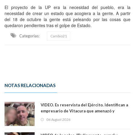
El proyecto de la UP era la necesidad del pueblo, era la
necesidad de crear un estado que acogiera a la gente. A partir
del 18 de octubre la gente está peleando por las cosas que
quedaron pendientes tras el golpe de Estado.
Categorias:
Cambio21
NOTAS RELACIONADAS
VIDEO. Es reservista del Ejército. Identifican a
empresario de Vitacura que amenazó y
secuestró por una hora a 7 niños que jugaban
06 August 2026
al "ring raja". Se trata de Andrés Arrieta y la
empresa donde era gerente lo suspendió