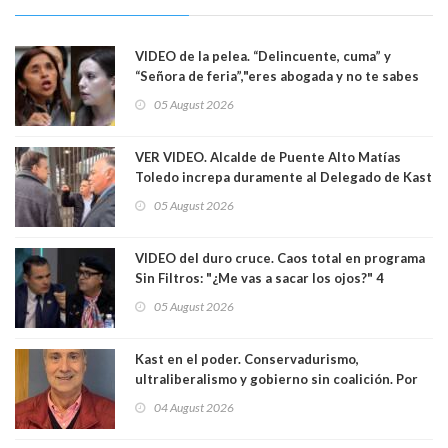
VIDEO de la pelea. “Delincuente, cuma” y
“Señora de feria”,"eres abogada y no te sabes
las leyes": el feo y duro fuego cruzado entre
05 August 2026
senadoras Camila Flores y Fabiola Campillai en
el Senado
VER VIDEO. Alcalde de Puente Alto Matías
Toledo increpa duramente al Delegado de Kast
Germán Codina por crisis de seguridad. "El
05 August 2026
delegado nuevamente arrancando"
VIDEO del duro cruce. Caos total en programa
Sin Filtros: "¿Me vas a sacar los ojos?" 4
panelistas abandonan set por estar invitado
05 August 2026
excarabinero que dejó ciego a Gustavo Gatica:
Lo trataron de "carnicero Crespo"
Kast en el poder. Conservadurismo,
ultraliberalismo y gobierno sin coalición. Por
Eduardo Saffirio S. Abogado
04 August 2026