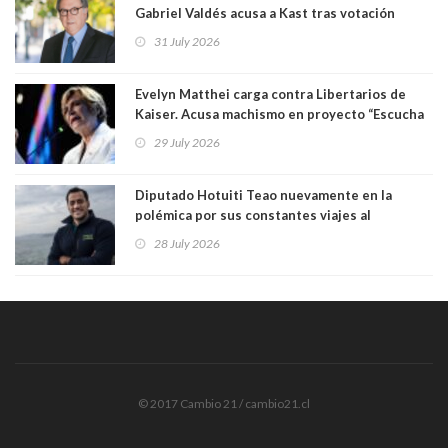
Gabriel Valdés acusa a Kast tras votación
informal que deja en cuarto lugar a Bachelet:
31 July 2026
"Si hay una persona responsable es él"
Evelyn Matthei carga contra Libertarios de
Kaiser. Acusa machismo en proyecto “Escucha
su corazón” y arremete contra La Cofradía:
29 July 2026
"¿Cómo puede haber alguien tan enfermo del
mate?"
Diputado Hotuiti Teao nuevamente en la
polémica por sus constantes viajes al
extranjero. Usó semana distrital como
28 July 2026
vacaciones para irse a Londres y Paris por 18
días sin motivo ni justificación
© 2017 Cambio 21 / cambio21.cl