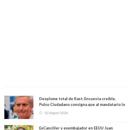
Desplome total de Kast: Encuesta creíble,
Pulso Ciudadano consigna que al mandatario lo
aprueban apenas 25,6%, llegando casi a lo que
02 August 2026
sacó en primera vuelta. Rechazo es de 58.9% y
los jóvenes son los que más lo desaprueban:
64.8%
ExCanciller y exembajador en EEUU Juan