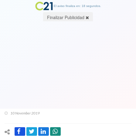
El aviso finaliza en: 18 segundos.
Finalizar Publicidad
La imagen que le va a pesar a Piñera y
a Carabineros. Es Gustavo Gatica
minutos después de ser brutalmente
herido y mutilado en sus dos ojos por
balines. BBC habla de "la epidemia que
pone en entredicho al gobierno"
10 November 2019