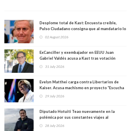
Desplome total de Kast: Encuesta creíble,
Pulso Ciudadano consigna que al mandatario lo
aprueban apenas 25,6%, llegando casi a lo que
02 August 2026
sacó en primera vuelta. Rechazo es de 58.9% y
los jóvenes son los que más lo desaprueban:
64.8%
ExCanciller y exembajador en EEUU Juan
Gabriel Valdés acusa a Kast tras votación
informal que deja en cuarto lugar a Bachelet:
31 July 2026
"Si hay una persona responsable es él"
Evelyn Matthei carga contra Libertarios de
Kaiser. Acusa machismo en proyecto “Escucha
su corazón” y arremete contra La Cofradía:
29 July 2026
"¿Cómo puede haber alguien tan enfermo del
mate?"
Diputado Hotuiti Teao nuevamente en la
polémica por sus constantes viajes al
extranjero. Usó semana distrital como
28 July 2026
vacaciones para irse a Londres y Paris por 18