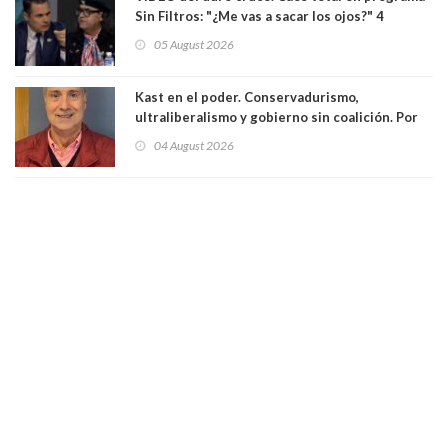
Sin Filtros: "¿Me vas a sacar los ojos?" 4
panelistas abandonan set por estar invitado
05 August 2026
excarabinero que dejó ciego a Gustavo Gatica:
Lo trataron de "carnicero Crespo"
Kast en el poder. Conservadurismo,
ultraliberalismo y gobierno sin coalición. Por
Eduardo Saffirio S. Abogado
04 August 2026