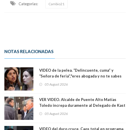
Categorias:
Cambio21
NOTAS RELACIONADAS
VIDEO de la pelea. “Delincuente, cuma” y
“Señora de feria”,"eres abogada y no te sabes
las leyes": el feo y duro fuego cruzado entre
05 August 2026
senadoras Camila Flores y Fabiola Campillai en
el Senado
VER VIDEO. Alcalde de Puente Alto Matías
Toledo increpa duramente al Delegado de Kast
Germán Codina por crisis de seguridad. "El
05 August 2026
delegado nuevamente arrancando"
VIDEO del duro cruce. Caos total en programa