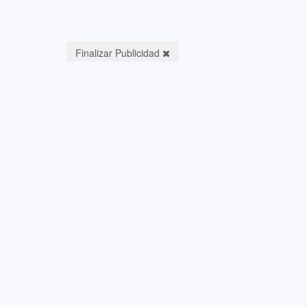
Finalizar Publicidad