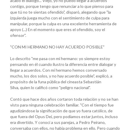
acabó el diálogo... Viejo, yo no puedo llegar a acuerdos
contigo, porque tengo que renunciar a lo que pienso para
que tú no te sientas ofendido", disparó, alegando que "la
izquierda juega mucho con el sentimiento de culpa para
manipular, porque la culpa es una excelente herramienta de
apoyo (...) En el momento que eres el ofendido, soy el
ofensor".
"CON MI HERMANO NO HAY ACUERDO POSIBLE"
Lo descrito "me pasa con mi hermano: yo siempre estoy
pensando en él cuando ilustro la diferencia entre dialogar y
llegar a acuerdos. Con mi hermano hemos conversado
mucho, los dos solos, y no hay acuerdo posible", explicó, a
propósito de la funa pública del cineasta Sebastián
Silva, quien lo calificó como "peligro nacional".
Contó que hace dos años cortaron toda relación y no se han
visto para ninguna celebración familiar. "Con el tiempo fue
agudizándose la significación de que yo fuera católico, de
que fuera del Opus Dei, pero podíamos estar juntos, incluso
era divertido. Y conocí a sus parejas, a Pedro Peirano,
conversaba con ellos, no había problema en ello. Pero cuando