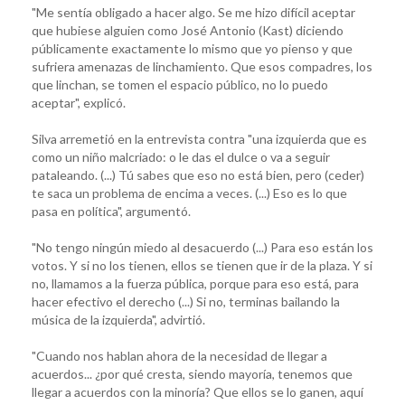
"Me sentía obligado a hacer algo. Se me hizo difícil aceptar
que hubiese alguien como José Antonio (Kast) diciendo
públicamente exactamente lo mismo que yo pienso y que
sufriera amenazas de linchamiento. Que esos compadres, los
que linchan, se tomen el espacio público, no lo puedo
aceptar", explicó.
Silva arremetió en la entrevista contra "una izquierda que es
como un niño malcriado: o le das el dulce o va a seguir
pataleando. (...) Tú sabes que eso no está bien, pero (ceder)
te saca un problema de encima a veces. (...) Eso es lo que
pasa en política", argumentó.
"No tengo ningún miedo al desacuerdo (...) Para eso están los
votos. Y si no los tienen, ellos se tienen que ir de la plaza. Y si
no, llamamos a la fuerza pública, porque para eso está, para
hacer efectivo el derecho (...) Si no, terminas bailando la
música de la izquierda", advirtió.
"Cuando nos hablan ahora de la necesidad de llegar a
acuerdos... ¿por qué cresta, siendo mayoría, tenemos que
llegar a acuerdos con la minoría? Que ellos se lo ganen, aquí