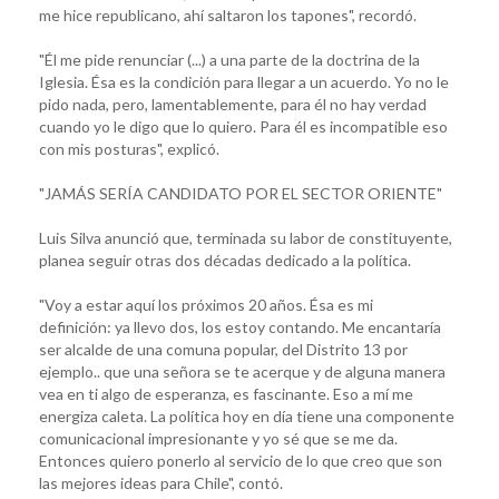
me hice republicano, ahí saltaron los tapones", recordó.
"Él me pide renunciar (...) a una parte de la doctrina de la
Iglesia. Ésa es la condición para llegar a un acuerdo. Yo no le
pido nada, pero, lamentablemente, para él no hay verdad
cuando yo le digo que lo quiero. Para él es incompatible eso
con mis posturas", explicó.
"JAMÁS SERÍA CANDIDATO POR EL SECTOR ORIENTE"
Luis Silva anunció que, terminada su labor de constituyente,
planea seguir otras dos décadas dedicado a la política.
"Voy a estar aquí los próximos 20 años. Ésa es mi
definición: ya llevo dos, los estoy contando. Me encantaría
ser alcalde de una comuna popular, del Distrito 13 por
ejemplo.. que una señora se te acerque y de alguna manera
vea en ti algo de esperanza, es fascinante. Eso a mí me
energiza caleta. La política hoy en día tiene una componente
comunicacional impresionante y yo sé que se me da.
Entonces quiero ponerlo al servicio de lo que creo que son
las mejores ideas para Chile", contó.