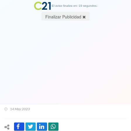
El aviso finaliza en: 18 segundos.
Finalizar Publicidad
Le salieron los colmillos al "nuevo
Stingo" el Republicano Luis Silva:
"¿Por qué cresta, siendo mayoría,
tenemos que llegar a acuerdos con la
minoría?" y "si estamos en el Gobierno
los voy a mandar a la mierda"
14 May 2023