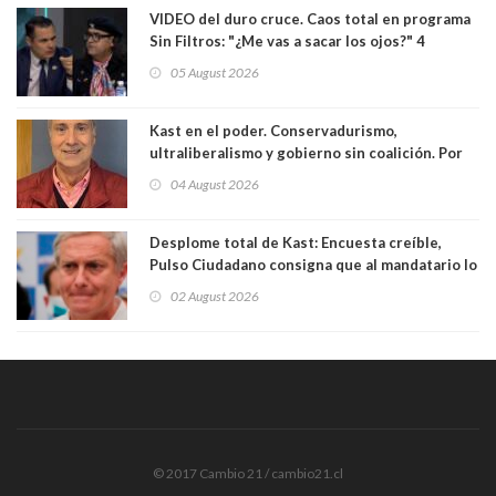
VIDEO del duro cruce. Caos total en programa
Sin Filtros: "¿Me vas a sacar los ojos?" 4
panelistas abandonan set por estar invitado
05 August 2026
excarabinero que dejó ciego a Gustavo Gatica:
Lo trataron de "carnicero Crespo"
Kast en el poder. Conservadurismo,
ultraliberalismo y gobierno sin coalición. Por
Eduardo Saffirio S. Abogado
04 August 2026
Desplome total de Kast: Encuesta creíble,
Pulso Ciudadano consigna que al mandatario lo
aprueban apenas 25,6%, llegando casi a lo que
02 August 2026
sacó en primera vuelta. Rechazo es de 58.9% y
los jóvenes son los que más lo desaprueban:
64.8%
© 2017 Cambio 21 / cambio21.cl