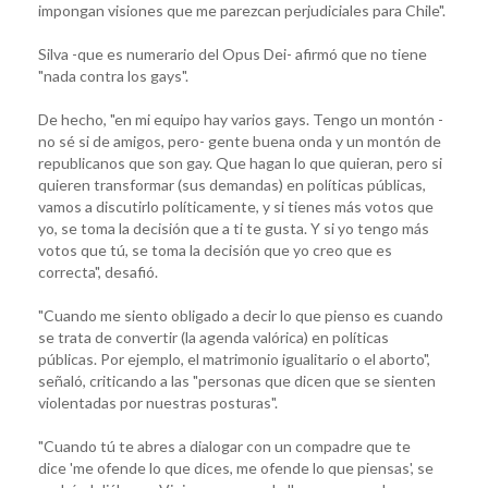
impongan visiones que me parezcan perjudiciales para Chile".
Silva -que es numerario del Opus Dei- afirmó que no tiene
"nada contra los gays".
De hecho, "en mi equipo hay varios gays. Tengo un montón -
no sé si de amigos, pero- gente buena onda y un montón de
republicanos que son gay. Que hagan lo que quieran, pero si
quieren transformar (sus demandas) en políticas públicas,
vamos a discutirlo políticamente, y si tienes más votos que
yo, se toma la decisión que a ti te gusta. Y si yo tengo más
votos que tú, se toma la decisión que yo creo que es
correcta", desafió.
"Cuando me siento obligado a decir lo que pienso es cuando
se trata de convertir (la agenda valórica) en políticas
públicas. Por ejemplo, el matrimonio igualitario o el aborto",
señaló, criticando a las "personas que dicen que se sienten
violentadas por nuestras posturas".
"Cuando tú te abres a dialogar con un compadre que te
dice 'me ofende lo que dices, me ofende lo que piensas', se