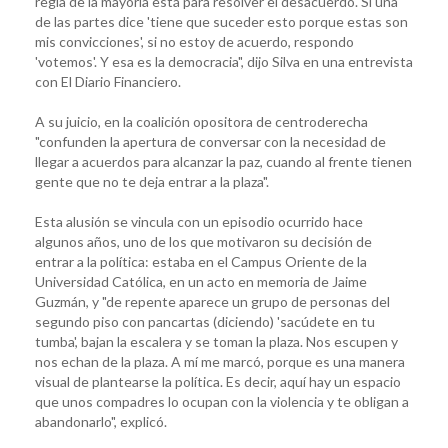
regla de la mayoría está para resolver el desacuerdo. Si una
de las partes dice 'tiene que suceder esto porque estas son
mis convicciones', si no estoy de acuerdo, respondo
'votemos'. Y esa es la democracia", dijo Silva en una entrevista
con El Diario Financiero.
A su juicio, en la coalición opositora de centroderecha
"confunden la apertura de conversar con la necesidad de
llegar a acuerdos para alcanzar la paz, cuando al frente tienen
gente que no te deja entrar a la plaza".
Esta alusión se vincula con un episodio ocurrido hace
algunos años, uno de los que motivaron su decisión de
entrar a la política: estaba en el Campus Oriente de la
Universidad Católica, en un acto en memoria de Jaime
Guzmán, y "de repente aparece un grupo de personas del
segundo piso con pancartas (diciendo) 'sacúdete en tu
tumba', bajan la escalera y se toman la plaza. Nos escupen y
nos echan de la plaza. A mí me marcó, porque es una manera
visual de plantearse la política. Es decir, aquí hay un espacio
que unos compadres lo ocupan con la violencia y te obligan a
abandonarlo", explicó.