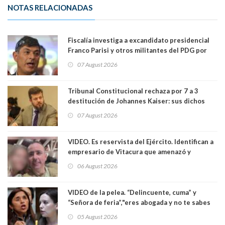
NOTAS RELACIONADAS
Fiscalía investiga a excandidato presidencial
Franco Parisi y otros militantes del PDG por
presunto lavado de activos y fraude
07 August 2026
Tribunal Constitucional rechaza por 7 a 3
destitución de Johannes Kaiser: sus dichos
sobre el golpe de Estado ya no importan para la
07 August 2026
justicia constitucional porque no es diputado
VIDEO. Es reservista del Ejército. Identifican a
empresario de Vitacura que amenazó y
secuestró por una hora a 7 niños que jugaban
06 August 2026
al "ring raja". Se trata de Andrés Arrieta y la
empresa donde era gerente lo suspendió
VIDEO de la pelea. “Delincuente, cuma” y
“Señora de feria”,"eres abogada y no te sabes
las leyes": el feo y duro fuego cruzado entre
05 August 2026
senadoras Camila Flores y Fabiola Campillai en