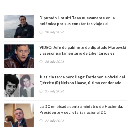
Diputado Hotuiti Teao nuevamente en la
polémica por sus constantes viajes al
extranjero. Usó semana distrital como
28 July 2026
vacaciones para irse a Londres y Paris por 18
días sin motivo ni justificación
VIDEO. Jefe de gabinete de diputado Marowski
y asesor parlamentario de Libertarios es
grabado realizando bromas sobre niños TEA y
26 July 2026
comentarios sexuales sobre menores. Redes
sociales los criticaron duramente
Justicia tarda pero llega: Detienen a oficial del
Ejército (R) Nelson Haase, último condenado
por crímenes de Víctor Jara y director de
25 July 2026
Prisiones Littré Quiroga. Ambos fueron
asesinados en exEstadio Chile con cuarenta
balazos. Quién es este criminal de lesa
La DC en picada contra ministro de Hacienda.
humanidad
Presidente y secretaria nacional DC
arremeten: “Ministro Quiroz, no siga
22 July 2026
mintiendo, no votamos a favor de su
megarreforma”