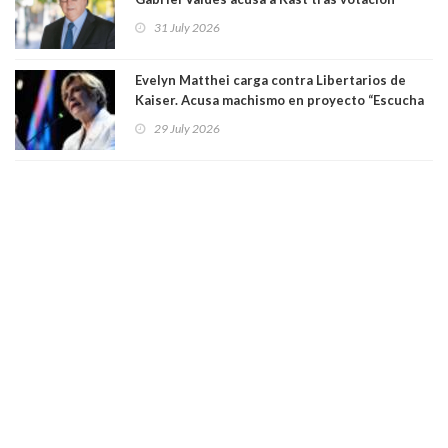
informal que deja en cuarto lugar a Bachelet:
31 July 2026
"Si hay una persona responsable es él"
Evelyn Matthei carga contra Libertarios de
Kaiser. Acusa machismo en proyecto “Escucha
su corazón” y arremete contra La Cofradía:
29 July 2026
"¿Cómo puede haber alguien tan enfermo del
mate?"