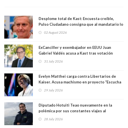
Desplome total de Kast: Encuesta creíble,
Pulso Ciudadano consigna que al mandatario lo
aprueban apenas 25,6%, llegando casi a lo que
02 August 2026
sacó en primera vuelta. Rechazo es de 58.9% y
los jóvenes son los que más lo desaprueban:
64.8%
ExCanciller y exembajador en EEUU Juan
Gabriel Valdés acusa a Kast tras votación
informal que deja en cuarto lugar a Bachelet:
31 July 2026
"Si hay una persona responsable es él"
Evelyn Matthei carga contra Libertarios de
Kaiser. Acusa machismo en proyecto “Escucha
su corazón” y arremete contra La Cofradía:
29 July 2026
"¿Cómo puede haber alguien tan enfermo del
mate?"
Diputado Hotuiti Teao nuevamente en la
polémica por sus constantes viajes al
extranjero. Usó semana distrital como
28 July 2026
vacaciones para irse a Londres y Paris por 18
días sin motivo ni justificación