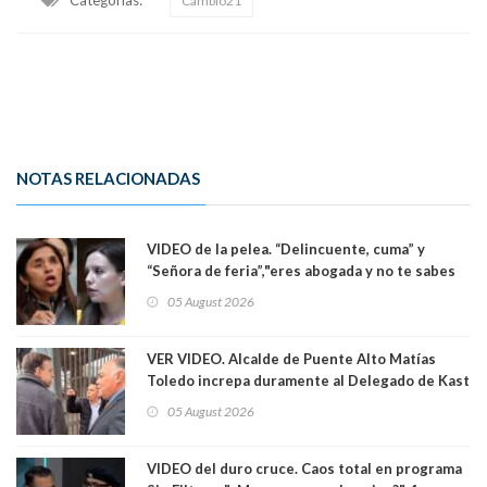
Cambio21
NOTAS RELACIONADAS
VIDEO de la pelea. “Delincuente, cuma” y
“Señora de feria”,"eres abogada y no te sabes
las leyes": el feo y duro fuego cruzado entre
05 August 2026
senadoras Camila Flores y Fabiola Campillai en
el Senado
VER VIDEO. Alcalde de Puente Alto Matías
Toledo increpa duramente al Delegado de Kast
Germán Codina por crisis de seguridad. "El
05 August 2026
delegado nuevamente arrancando"
VIDEO del duro cruce. Caos total en programa