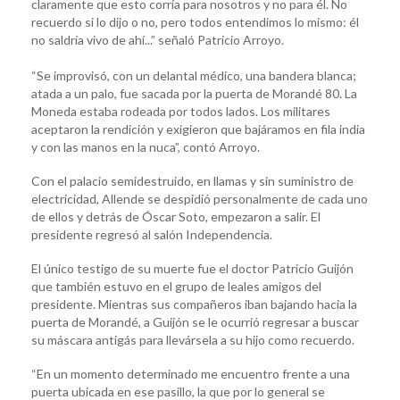
claramente que esto corría para nosotros y no para él. No
recuerdo si lo dijo o no, pero todos entendimos lo mismo: él
no saldría vivo de ahí...” señaló Patricio Arroyo.
“Se improvisó, con un delantal médico, una bandera blanca;
atada a un palo, fue sacada por la puerta de Morandé 80. La
Moneda estaba rodeada por todos lados. Los militares
aceptaron la rendición y exigieron que bajáramos en fila india
y con las manos en la nuca”, contó Arroyo.
Con el palacio semidestruido, en llamas y sin suministro de
electricidad, Allende se despidió personalmente de cada uno
de ellos y detrás de Óscar Soto, empezaron a salir. El
presidente regresó al salón Independencia.
El único testigo de su muerte fue el doctor Patricio Guijón
que también estuvo en el grupo de leales amigos del
presidente. Mientras sus compañeros iban bajando hacia la
puerta de Morandé, a Guijón se le ocurrió regresar a buscar
su máscara antigás para llevársela a su hijo como recuerdo.
“En un momento determinado me encuentro frente a una
puerta ubicada en ese pasillo, la que por lo general se