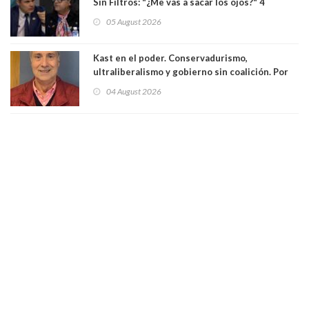
Sin Filtros: "¿Me vas a sacar los ojos?" 4
panelistas abandonan set por estar invitado
05 August 2026
excarabinero que dejó ciego a Gustavo Gatica:
Lo trataron de "carnicero Crespo"
Kast en el poder. Conservadurismo,
ultraliberalismo y gobierno sin coalición. Por
Eduardo Saffirio S. Abogado
04 August 2026