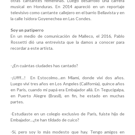
otras cantantes femeninas. Luego desarrolló una carrera
musical en Honduras. En 2014 apareció en un reportaje
televisivo como cantante callejero en el barrio Bellavista y en
la calle Isidora Goyenechea en Las Condes.
Soy un patiperro
En un medio de comunicación de Malleco, el 2016, Pablo
Rossetti dió una entrevista que la damos a conocer para
recordar a este artista.
-¿En cuántas ciudades has cantado?
-¡Ufff…! En Estocolmo…en Miami, donde viví dos años.
Luego viví tres años en Los Angeles (California), quince años
en París, cuando mi papá era Embajador allá. En Tegucigalpa,
en Puerto Alegre (Brasil), en fin, he estado en muchas
partes.
-Estudiaste en un colegio exclusivo de París, fuiste hijo de
Embajador…¿te han tildado de cuico?
-Sí, pero soy lo más modesto que hay. Tengo amigos en