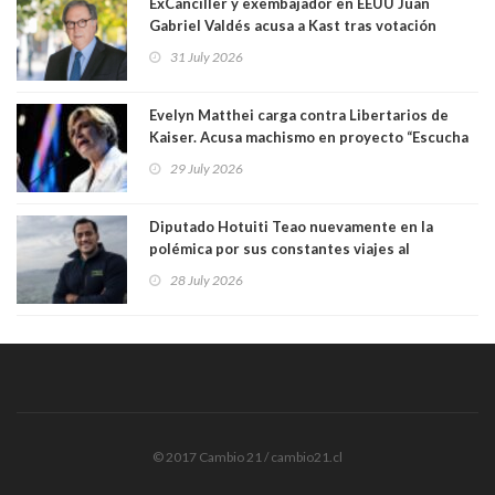
64.8%
ExCanciller y exembajador en EEUU Juan
Gabriel Valdés acusa a Kast tras votación
informal que deja en cuarto lugar a Bachelet:
31 July 2026
"Si hay una persona responsable es él"
Evelyn Matthei carga contra Libertarios de
Kaiser. Acusa machismo en proyecto “Escucha
su corazón” y arremete contra La Cofradía:
29 July 2026
"¿Cómo puede haber alguien tan enfermo del
mate?"
Diputado Hotuiti Teao nuevamente en la
polémica por sus constantes viajes al
extranjero. Usó semana distrital como
28 July 2026
vacaciones para irse a Londres y Paris por 18
días sin motivo ni justificación
© 2017 Cambio 21 / cambio21.cl