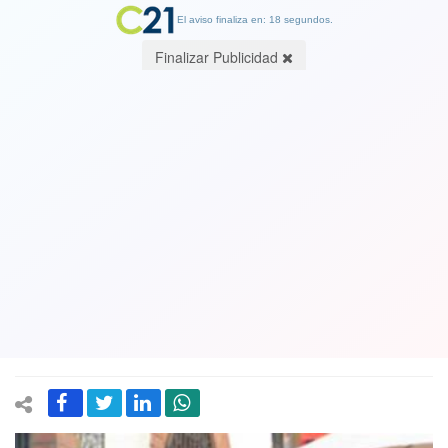
El aviso finaliza en: 18 segundos.
Finalizar Publicidad
Muere Pablo Rossetti destacado
cantaautor chileno de la decáda de los
70 gestor del conocido dúo Pachi y
Pablo que incluso actuó en el Festival
de Viña. Ver Videos
30 May 2019