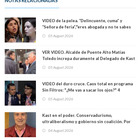
NOTAS RELACIONADAS
VIDEO de la pelea. “Delincuente, cuma” y
“Señora de feria”,"eres abogada y no te sabes
las leyes": el feo y duro fuego cruzado entre
05 August 2026
senadoras Camila Flores y Fabiola Campillai en
el Senado
VER VIDEO. Alcalde de Puente Alto Matías
Toledo increpa duramente al Delegado de Kast
Germán Codina por crisis de seguridad. "El
05 August 2026
delegado nuevamente arrancando"
VIDEO del duro cruce. Caos total en programa
Sin Filtros: "¿Me vas a sacar los ojos?" 4
panelistas abandonan set por estar invitado
05 August 2026
excarabinero que dejó ciego a Gustavo Gatica:
Lo trataron de "carnicero Crespo"
Kast en el poder. Conservadurismo,
ultraliberalismo y gobierno sin coalición. Por
Eduardo Saffirio S. Abogado
04 August 2026