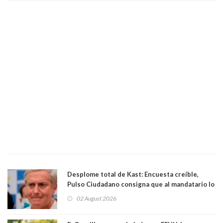
Desplome total de Kast: Encuesta creíble,
Pulso Ciudadano consigna que al mandatario lo
aprueban apenas 25,6%, llegando casi a lo que
02 August 2026
sacó en primera vuelta. Rechazo es de 58.9% y
los jóvenes son los que más lo desaprueban: