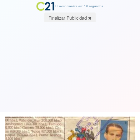
El aviso finaliza en: 18 segundos.
Finalizar Publicidad
Mundial. Por Jorge Orellana
Lavanderos. Ingeniero, escritor y
cronista
20 July 2018