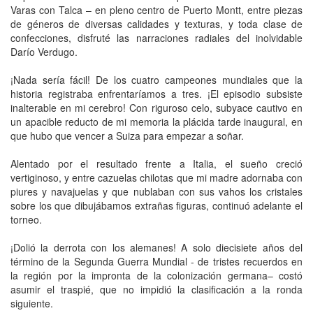
Varas con Talca – en pleno centro de Puerto Montt, entre piezas
de géneros de diversas calidades y texturas, y toda clase de
confecciones, disfruté las narraciones radiales del inolvidable
Darío Verdugo.
¡Nada sería fácil! De los cuatro campeones mundiales que la
historia registraba enfrentaríamos a tres. ¡El episodio subsiste
inalterable en mi cerebro! Con riguroso celo, subyace cautivo en
un apacible reducto de mi memoria la plácida tarde inaugural, en
que hubo que vencer a Suiza para empezar a soñar.
Alentado por el resultado frente a Italia, el sueño creció
vertiginoso, y entre cazuelas chilotas que mi madre adornaba con
piures y navajuelas y que nublaban con sus vahos los cristales
sobre los que dibujábamos extrañas figuras, continuó adelante el
torneo.
¡Dolió la derrota con los alemanes! A solo diecisiete años del
término de la Segunda Guerra Mundial - de tristes recuerdos en
la región por la impronta de la colonización germana– costó
asumir el traspié, que no impidió la clasificación a la ronda
siguiente.