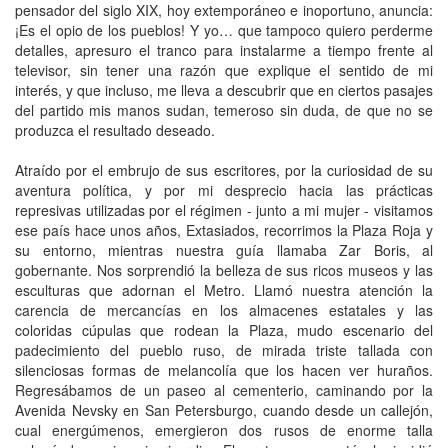
pensador del siglo XIX, hoy extemporáneo e inoportuno, anuncia:
¡Es el opio de los pueblos! Y yo… que tampoco quiero perderme
detalles, apresuro el tranco para instalarme a tiempo frente al
televisor, sin tener una razón que explique el sentido de mi
interés, y que incluso, me lleva a descubrir que en ciertos pasajes
del partido mis manos sudan, temeroso sin duda, de que no se
produzca el resultado deseado.
Atraído por el embrujo de sus escritores, por la curiosidad de su
aventura política, y por mi desprecio hacia las prácticas
represivas utilizadas por el régimen - junto a mi mujer - visitamos
ese país hace unos años, Extasiados, recorrimos la Plaza Roja y
su entorno, mientras nuestra guía llamaba Zar Boris, al
gobernante. Nos sorprendió la belleza de sus ricos museos y las
esculturas que adornan el Metro. Llamó nuestra atención la
carencia de mercancías en los almacenes estatales y las
coloridas cúpulas que rodean la Plaza, mudo escenario del
padecimiento del pueblo ruso, de mirada triste tallada con
silenciosas formas de melancolía que los hacen ver huraños.
Regresábamos de un paseo al cementerio, caminando por la
Avenida Nevsky en San Petersburgo, cuando desde un callejón,
cual energúmenos, emergieron dos rusos de enorme talla