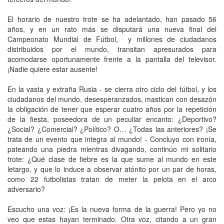
El horario de nuestro trote se ha adelantado, han pasado 56
años, y en un rato más se disputará una nueva final del
Campeonato Mundial de Fútbol, y millones de ciudadanos
distribuidos por el mundo, transitan apresurados para
acomodarse oportunamente frente a la pantalla del televisor.
¡Nadie quiere estar ausente!
En la vasta y extraña Rusia - se cierra otro ciclo del fútbol, y los
ciudadanos del mundo, desesperanzados, mastican con desazón
la obligación de tener que esperar cuatro años por la repetición
de la fiesta, poseedora de un peculiar encanto: ¿Deportivo?
¿Social? ¿Comercial? ¿Político? O… ¿Todas las anteriores? ¡Se
trata de un evento que integra al mundo! - Concluyo con ironía,
pateando una piedra mientras divagando, continúo mi solitario
trote: ¿Qué clase de fiebre es la que sume al mundo en este
letargo, y que lo induce a observar atónito por un par de horas,
como 22 futbolistas tratan de meter la pelota en el arco
adversario?
Escucho una voz: ¡Es la nueva forma de la guerra! Pero yo no
veo que estas hayan terminado. Otra voz, citando a un gran