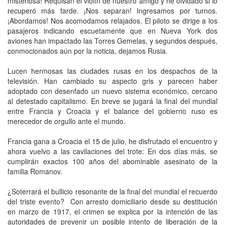
misteriosa! Requisan el violín de nuestro amigo y he olvidado si lo
recuperó más tarde. ¡Nos separan! Ingresamos por turnos.
¡Abordamos! Nos acomodamos relajados. El piloto se dirige a los
pasajeros indicando escuetamente que en Nueva York dos
aviones han impactado las Torres Gemelas, y segundos después,
conmocionados aún por la noticia, dejamos Rusia.
Lucen hermosas las ciudades rusas en los despachos de la
televisión. Han cambiado su aspecto gris y parecen haber
adoptado con desenfado un nuevo sistema económico, cercano
al detestado capitalismo. En breve se jugará la final del mundial
entre Francia y Croacia y el balance del gobierno ruso es
merecedor de orgullo ante el mundo.
Francia gana a Croacia el 15 de julio, he disfrutado el encuentro y
ahora vuelvo a las cavilaciones del trote: En dos días más, se
cumplirán exactos 100 años del abominable asesinato de la
familia Romanov.
¿Soterrará el bullicio resonante de la final del mundial el recuerdo
del triste evento? Con arresto domiciliario desde su destitución
en marzo de 1917, el crimen se explica por la intención de las
autoridades de prevenir un posible intento de liberación de la