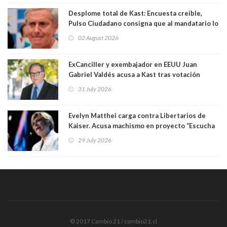
Desplome total de Kast: Encuesta creíble,
Pulso Ciudadano consigna que al mandatario lo
aprueban apenas 25,6%, llegando casi a lo que
02 August 2026
sacó en primera vuelta. Rechazo es de 58.9% y
los jóvenes son los que más lo desaprueban:
64.8%
ExCanciller y exembajador en EEUU Juan
Gabriel Valdés acusa a Kast tras votación
informal que deja en cuarto lugar a Bachelet:
31 July 2026
"Si hay una persona responsable es él"
Evelyn Matthei carga contra Libertarios de
Kaiser. Acusa machismo en proyecto “Escucha
su corazón” y arremete contra La Cofradía:
29 July 2026
"¿Cómo puede haber alguien tan enfermo del
mate?"
© 2017 Cambio 21 / cambio21.cl