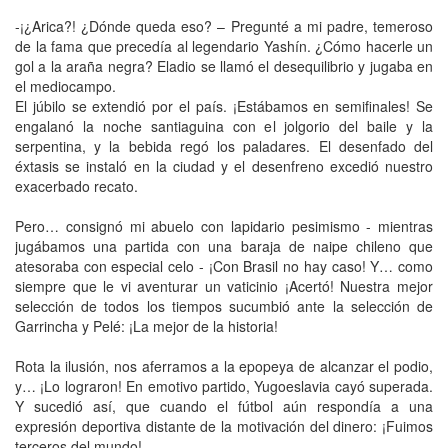
-¡¿Arica?! ¿Dónde queda eso? – Pregunté a mi padre, temeroso
de la fama que precedía al legendario Yashín. ¿Cómo hacerle un
gol a la araña negra? Eladio se llamó el desequilibrio y jugaba en
el mediocampo.
El júbilo se extendió por el país. ¡Estábamos en semifinales! Se
engalanó la noche santiaguina con el jolgorio del baile y la
serpentina, y la bebida regó los paladares. El desenfado del
éxtasis se instaló en la ciudad y el desenfreno excedió nuestro
exacerbado recato.
Pero… consignó mi abuelo con lapidario pesimismo - mientras
jugábamos una partida con una baraja de naipe chileno que
atesoraba con especial celo - ¡Con Brasil no hay caso! Y… como
siempre que le vi aventurar un vaticinio ¡Acertó! Nuestra mejor
selección de todos los tiempos sucumbió ante la selección de
Garrincha y Pelé: ¡La mejor de la historia!
Rota la ilusión, nos aferramos a la epopeya de alcanzar el podio,
y… ¡Lo lograron! En emotivo partido, Yugoeslavia cayó superada.
Y sucedió así, que cuando el fútbol aún respondía a una
expresión deportiva distante de la motivación del dinero: ¡Fuimos
terceros del mundo!