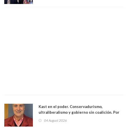
excarabinero que dejó ciego a Gustavo Gatica:
Lo trataron de "carnicero Crespo"
Kast en el poder. Conservadurismo,
ultraliberalismo y gobierno sin coalición. Por
Eduardo Saffirio S. Abogado
04 August 2026