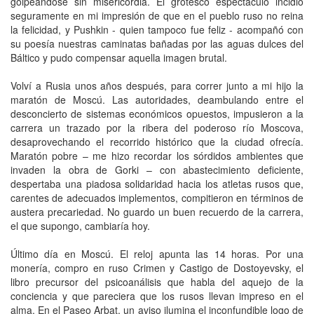
golpeándose sin misericordia. El grotesco espectáculo incidió
seguramente en mi impresión de que en el pueblo ruso no reina
la felicidad, y Pushkin - quien tampoco fue feliz - acompañó con
su poesía nuestras caminatas bañadas por las aguas dulces del
Báltico y pudo compensar aquella imagen brutal.
Volví a Rusia unos años después, para correr junto a mi hijo la
maratón de Moscú. Las autoridades, deambulando entre el
desconcierto de sistemas económicos opuestos, impusieron a la
carrera un trazado por la ribera del poderoso río Moscova,
desaprovechando el recorrido histórico que la ciudad ofrecía.
Maratón pobre – me hizo recordar los sórdidos ambientes que
invaden la obra de Gorki – con abastecimiento deficiente,
despertaba una piadosa solidaridad hacia los atletas rusos que,
carentes de adecuados implementos, compitieron en términos de
austera precariedad. No guardo un buen recuerdo de la carrera,
el que supongo, cambiaría hoy.
Último día en Moscú. El reloj apunta las 14 horas. Por una
monería, compro en ruso Crimen y Castigo de Dostoyevsky, el
libro precursor del psicoanálisis que habla del aquejo de la
conciencia y que pareciera que los rusos llevan impreso en el
alma. En el Paseo Arbat, un aviso ilumina el inconfundible logo de