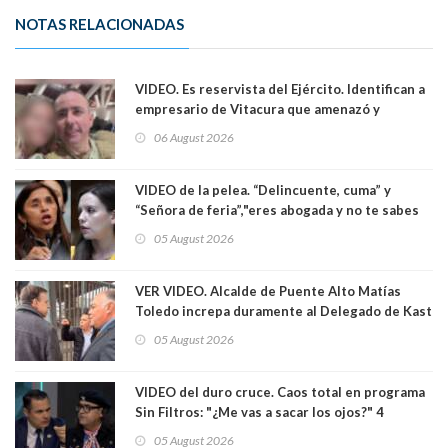
NOTAS RELACIONADAS
VIDEO. Es reservista del Ejército. Identifican a
empresario de Vitacura que amenazó y
secuestró por una hora a 7 niños que jugaban
06 August 2026
al "ring raja". Se trata de Andrés Arrieta y la
empresa donde era gerente lo suspendió
VIDEO de la pelea. “Delincuente, cuma” y
“Señora de feria”,"eres abogada y no te sabes
las leyes": el feo y duro fuego cruzado entre
05 August 2026
senadoras Camila Flores y Fabiola Campillai en
el Senado
VER VIDEO. Alcalde de Puente Alto Matías
Toledo increpa duramente al Delegado de Kast
Germán Codina por crisis de seguridad. "El
05 August 2026
delegado nuevamente arrancando"
VIDEO del duro cruce. Caos total en programa
Sin Filtros: "¿Me vas a sacar los ojos?" 4
panelistas abandonan set por estar invitado
05 August 2026