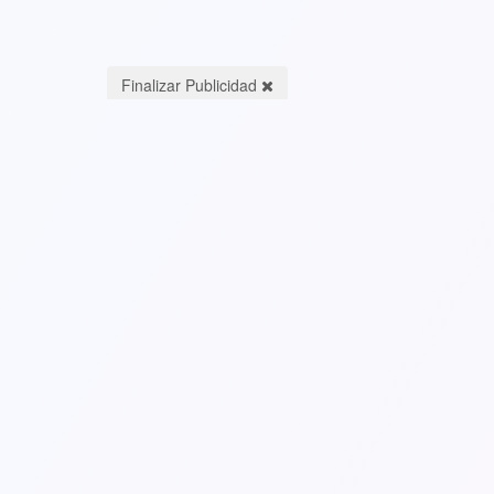
Finalizar Publicidad